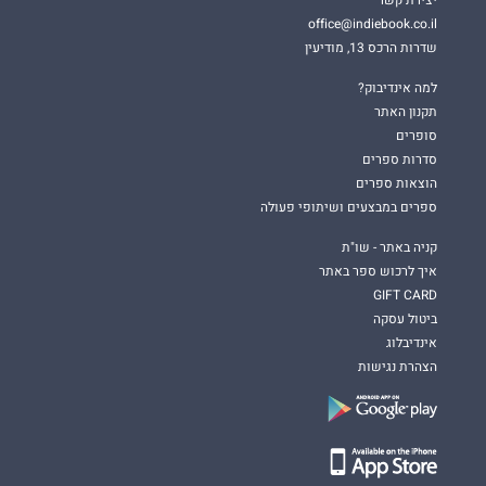
יצירת קשר
office@indiebook.co.il
שדרות הרכס 13, מודיעין
למה אינדיבוק?
תקנון האתר
סופרים
סדרות ספרים
הוצאות ספרים
ספרים במבצעים ושיתופי פעולה
קניה באתר - שו"ת
איך לרכוש ספר באתר
GIFT CARD
ביטול עסקה
אינדיבלוג
הצהרת נגישות