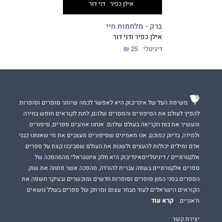
ברק - מלחמות חיי
אילן כפיר ודני דור
דיגיטלי
25 ₪
משימת העל של אינדיבוק היא לאפשר לכמה שיותר סופרים וסופרות
להפיץ לעולם את הסיפורים והמסרים שלהם, לתת לקוראים חופש בחירה
והעשיר את כוח הקריאה בעולם שלהם. אנחנו אוהבים ספרים, סיפורים
ולמידה, בדיוק כמוכם, אנו מאמינים שסיפורים מעצבים את מי שאנחנו כבני
אדם ומילים יכולות להעצים ולשנות את העולם שסביבנו.קצת על ספרים
אלקטרוניים / דיגיטלייםאינדיבוק היא חלק אינטגראלי מהמהפכה של
ספרים אלקטרוניים בשפה עברית להורדה, מהפכה אשר פתחה את שוק
הספרים בפני המון סופרים וסופרות חדשים ומוכשרים ובעיקר חשפה את
הקוראים הישראלים לעוד מבחר עצום ומרתק של ספרים בשלל נושאים
קרא עוד
וז'אנרים.
יצירת קשר