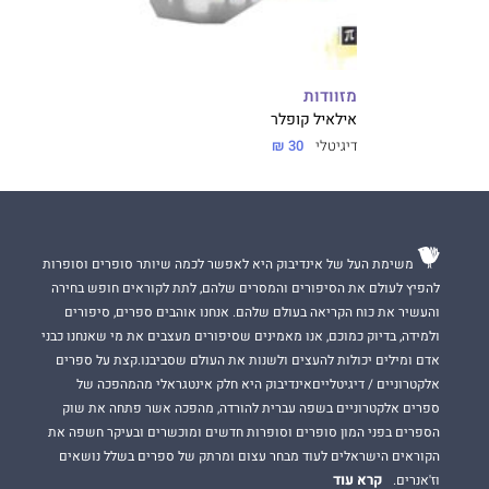
מזוודות
אילאיל קופלר
דיגיטלי
30 ₪
משימת העל של אינדיבוק היא לאפשר לכמה שיותר סופרים וסופרות
להפיץ לעולם את הסיפורים והמסרים שלהם, לתת לקוראים חופש בחירה
והעשיר את כוח הקריאה בעולם שלהם. אנחנו אוהבים ספרים, סיפורים
ולמידה, בדיוק כמוכם, אנו מאמינים שסיפורים מעצבים את מי שאנחנו כבני
אדם ומילים יכולות להעצים ולשנות את העולם שסביבנו.קצת על ספרים
אלקטרוניים / דיגיטלייםאינדיבוק היא חלק אינטגראלי מהמהפכה של
ספרים אלקטרוניים בשפה עברית להורדה, מהפכה אשר פתחה את שוק
הספרים בפני המון סופרים וסופרות חדשים ומוכשרים ובעיקר חשפה את
הקוראים הישראלים לעוד מבחר עצום ומרתק של ספרים בשלל נושאים
קרא עוד
וז'אנרים.