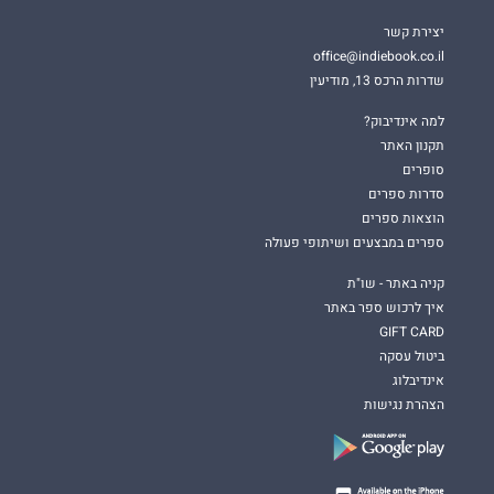
יצירת קשר
office@indiebook.co.il
שדרות הרכס 13, מודיעין
למה אינדיבוק?
תקנון האתר
סופרים
סדרות ספרים
הוצאות ספרים
ספרים במבצעים ושיתופי פעולה
קניה באתר - שו"ת
איך לרכוש ספר באתר
GIFT CARD
ביטול עסקה
אינדיבלוג
הצהרת נגישות