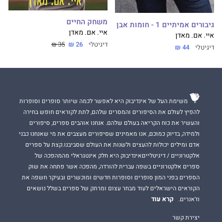
משחק החיים
גיבורים אמיתיים 1 - חומות אבן
איי. אם. מאדן
איי. אם. מאדן
דיגיטלי
26 ₪
35 ₪
דיגיטלי
44 ₪
משימת העל של אינדיבוק היא לאפשר לכמה שיותר סופרים וסופרות
להפיץ לעולם את הסיפורים והמסרים שלהם, לתת לקוראים חופש בחירה
והעשיר את כוח הקריאה בעולם שלהם. אנחנו אוהבים ספרים, סיפורים
ולמידה, בדיוק כמוכם, אנו מאמינים שסיפורים מעצבים את מי שאנחנו כבני
אדם ומילים יכולות להעצים ולשנות את העולם שסביבנו.קצת על ספרים
אלקטרוניים / דיגיטלייםאינדיבוק היא חלק אינטגראלי מהמהפכה של
ספרים אלקטרוניים בשפה עברית להורדה, מהפכה אשר פתחה את שוק
הספרים בפני המון סופרים וסופרות חדשים ומוכשרים ובעיקר חשפה את
הקוראים הישראלים לעוד מבחר עצום ומרתק של ספרים בשלל נושאים
קרא עוד
וז'אנרים.
יצירת קשר