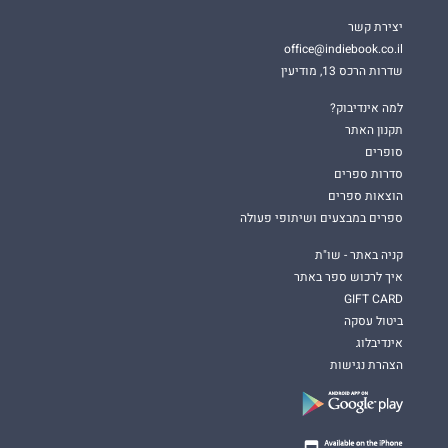
יצירת קשר
office@indiebook.co.il
שדרות הרכס 13, מודיעין
למה אינדיבוק?
תקנון האתר
סופרים
סדרות ספרים
הוצאות ספרים
ספרים במבצעים ושיתופי פעולה
קניה באתר - שו"ת
איך לרכוש ספר באתר
GIFT CARD
ביטול עסקה
אינדיבלוג
הצהרת נגישות