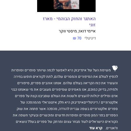
האתגר והחוק הבוהמי - מארז
זוגי
איימי דואז, מיסטי ווקר
דיגיטלי
70 ₪
משימת העל של אינדיבוק היא לאפשר לכמה שיותר סופרים וסופרות
להפיץ לעולם את הסיפורים והמסרים שלהם, לתת לקוראים חופש בחירה
והעשיר את כוח הקריאה בעולם שלהם. אנחנו אוהבים ספרים, סיפורים
ולמידה, בדיוק כמוכם, אנו מאמינים שסיפורים מעצבים את מי שאנחנו כבני
אדם ומילים יכולות להעצים ולשנות את העולם שסביבנו.קצת על ספרים
אלקטרוניים / דיגיטלייםאינדיבוק היא חלק אינטגראלי מהמהפכה של
ספרים אלקטרוניים בשפה עברית להורדה, מהפכה אשר פתחה את שוק
הספרים בפני המון סופרים וסופרות חדשים ומוכשרים ובעיקר חשפה את
הקוראים הישראלים לעוד מבחר עצום ומרתק של ספרים בשלל נושאים
קרא עוד
וז'אנרים.