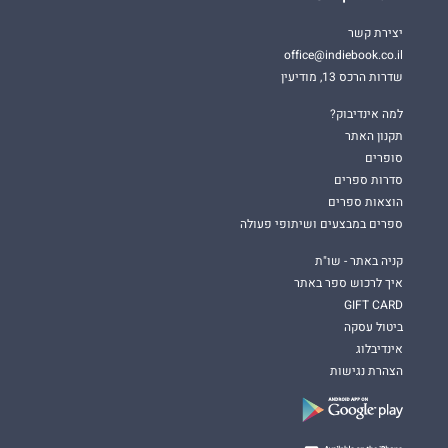
יצירת קשר
office@indiebook.co.il
שדרות הרכס 13, מודיעין
למה אינדיבוק?
תקנון האתר
סופרים
סדרות ספרים
הוצאות ספרים
ספרים במבצעים ושיתופי פעולה
קניה באתר - שו"ת
איך לרכוש ספר באתר
GIFT CARD
ביטול עסקה
אינדיבלוג
הצהרת נגישות