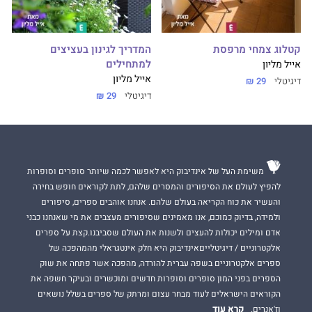
קטלוג צמחי מרפסת
המדריך לגינון בעציצים
למתחילים
אייל מליון
אייל מליון
דיגיטלי
29 ₪
דיגיטלי
29 ₪
משימת העל של אינדיבוק היא לאפשר לכמה שיותר סופרים וסופרות
להפיץ לעולם את הסיפורים והמסרים שלהם, לתת לקוראים חופש בחירה
והעשיר את כוח הקריאה בעולם שלהם. אנחנו אוהבים ספרים, סיפורים
ולמידה, בדיוק כמוכם, אנו מאמינים שסיפורים מעצבים את מי שאנחנו כבני
אדם ומילים יכולות להעצים ולשנות את העולם שסביבנו.קצת על ספרים
אלקטרוניים / דיגיטלייםאינדיבוק היא חלק אינטגראלי מהמהפכה של
ספרים אלקטרוניים בשפה עברית להורדה, מהפכה אשר פתחה את שוק
הספרים בפני המון סופרים וסופרות חדשים ומוכשרים ובעיקר חשפה את
הקוראים הישראלים לעוד מבחר עצום ומרתק של ספרים בשלל נושאים
קרא עוד
וז'אנרים.