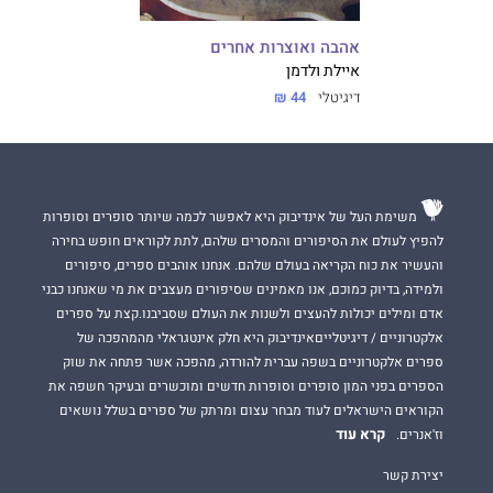
אהבה ואוצרות אחרים
איילת ולדמן
דיגיטלי
44 ₪
משימת העל של אינדיבוק היא לאפשר לכמה שיותר סופרים וסופרות
להפיץ לעולם את הסיפורים והמסרים שלהם, לתת לקוראים חופש בחירה
והעשיר את כוח הקריאה בעולם שלהם. אנחנו אוהבים ספרים, סיפורים
ולמידה, בדיוק כמוכם, אנו מאמינים שסיפורים מעצבים את מי שאנחנו כבני
אדם ומילים יכולות להעצים ולשנות את העולם שסביבנו.קצת על ספרים
אלקטרוניים / דיגיטלייםאינדיבוק היא חלק אינטגראלי מהמהפכה של
ספרים אלקטרוניים בשפה עברית להורדה, מהפכה אשר פתחה את שוק
הספרים בפני המון סופרים וסופרות חדשים ומוכשרים ובעיקר חשפה את
הקוראים הישראלים לעוד מבחר עצום ומרתק של ספרים בשלל נושאים
קרא עוד
וז'אנרים.
יצירת קשר