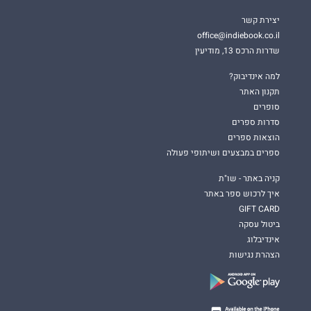
יצירת קשר
office@indiebook.co.il
שדרות הרכס 13, מודיעין
למה אינדיבוק?
תקנון האתר
סופרים
סדרות ספרים
הוצאות ספרים
ספרים במבצעים ושיתופי פעולה
קניה באתר - שו"ת
איך לרכוש ספר באתר
GIFT CARD
ביטול עסקה
אינדיבלוג
הצהרת נגישות