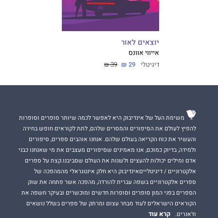
יוצאים לאור
אייווי אוונס
דיגיטלי
29 ₪
39 ₪
משימת העל של אינדיבוק היא לאפשר לכמה שיותר סופרים וסופרות
להפיץ לעולם את הסיפורים והמסרים שלהם, לתת לקוראים חופש בחירה
והעשיר את כוח הקריאה בעולם שלהם. אנחנו אוהבים ספרים, סיפורים
ולמידה, בדיוק כמוכם, אנו מאמינים שסיפורים מעצבים את מי שאנחנו כבני
אדם ומילים יכולות להעצים ולשנות את העולם שסביבנו.קצת על ספרים
אלקטרוניים / דיגיטלייםאינדיבוק היא חלק אינטגראלי מהמהפכה של
ספרים אלקטרוניים בשפה עברית להורדה, מהפכה אשר פתחה את שוק
הספרים בפני המון סופרים וסופרות חדשים ומוכשרים ובעיקר חשפה את
הקוראים הישראלים לעוד מבחר עצום ומרתק של ספרים בשלל נושאים
קרא עוד
וז'אנרים.