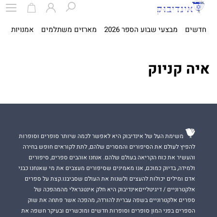
חדשים
מבצעי שבוע הספר 2026
מארזים משתלמים
אמנויות
ספ
איה קניוק
משימת העל של אינדיבוק היא לאפשר לכמה שיותר סופרים וסופרות
להפיץ לעולם את הסיפורים והמסרים שלהם, לתת לקוראים חופש בחירה
והעשיר את כוח הקריאה בעולם שלהם. אנחנו אוהבים ספרים, סיפורים
ולמידה, בדיוק כמוכם, אנו מאמינים שסיפורים מעצבים את מי שאנחנו כבני
אדם ומילים יכולות להעצים ולשנות את העולם שסביבנו.קצת על ספרים
אלקטרוניים / דיגיטלייםאינדיבוק היא חלק אינטגראלי מהמהפכה של
ספרים אלקטרוניים בשפה עברית להורדה, מהפכה אשר פתחה את שוק
הספרים בפני המון סופרים וסופרות חדשים ומוכשרים ובעיקר חשפה את