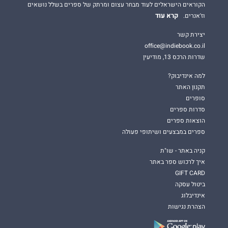
הקוראים הישראלים לעוד מבחר עצום ומרתק של ספרים בשלל נושאים
קרא עוד
וז'אנרים.
יצירת קשר
office@indiebook.co.il
שדרות הרכס 13, מודיעין
למה אינדיבוק?
תקנון האתר
סופרים
סדרות ספרים
הוצאות ספרים
ספרים במבצעים ושיתופי פעולה
קניה באתר - שו"ת
איך לרכוש ספר באתר
GIFT CARD
ביטול עסקה
אינדיבלוג
הצהרת נגישות