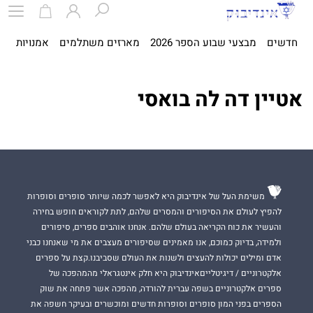
חדשים
מבצעי שבוע הספר 2026
מארזים משתלמים
אמנויות
ספ
אטיין דה לה בואסי
משימת העל של אינדיבוק היא לאפשר לכמה שיותר סופרים וסופרות
להפיץ לעולם את הסיפורים והמסרים שלהם, לתת לקוראים חופש בחירה
והעשיר את כוח הקריאה בעולם שלהם. אנחנו אוהבים ספרים, סיפורים
ולמידה, בדיוק כמוכם, אנו מאמינים שסיפורים מעצבים את מי שאנחנו כבני
אדם ומילים יכולות להעצים ולשנות את העולם שסביבנו.קצת על ספרים
אלקטרוניים / דיגיטלייםאינדיבוק היא חלק אינטגראלי מהמהפכה של
ספרים אלקטרוניים בשפה עברית להורדה, מהפכה אשר פתחה את שוק
הספרים בפני המון סופרים וסופרות חדשים ומוכשרים ובעיקר חשפה את