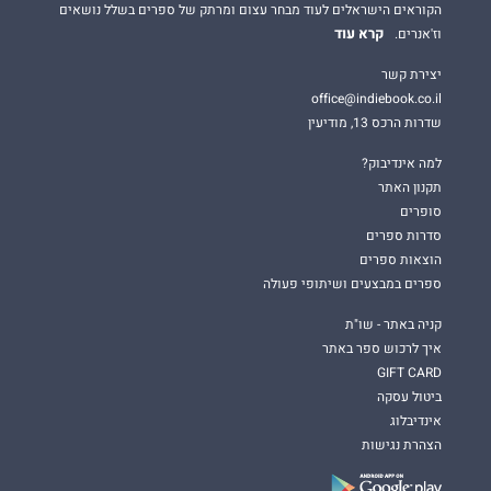
הקוראים הישראלים לעוד מבחר עצום ומרתק של ספרים בשלל נושאים
קרא עוד
וז'אנרים.
יצירת קשר
office@indiebook.co.il
שדרות הרכס 13, מודיעין
למה אינדיבוק?
תקנון האתר
סופרים
סדרות ספרים
הוצאות ספרים
ספרים במבצעים ושיתופי פעולה
קניה באתר - שו"ת
איך לרכוש ספר באתר
GIFT CARD
ביטול עסקה
אינדיבלוג
הצהרת נגישות