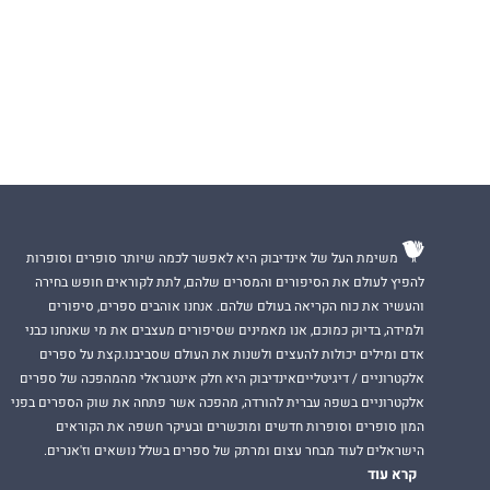
משימת העל של אינדיבוק היא לאפשר לכמה שיותר סופרים וסופרות
להפיץ לעולם את הסיפורים והמסרים שלהם, לתת לקוראים חופש בחירה
והעשיר את כוח הקריאה בעולם שלהם. אנחנו אוהבים ספרים, סיפורים
ולמידה, בדיוק כמוכם, אנו מאמינים שסיפורים מעצבים את מי שאנחנו כבני
אדם ומילים יכולות להעצים ולשנות את העולם שסביבנו.קצת על ספרים
אלקטרוניים / דיגיטלייםאינדיבוק היא חלק אינטגראלי מהמהפכה של ספרים
אלקטרוניים בשפה עברית להורדה, מהפכה אשר פתחה את שוק הספרים בפני
המון סופרים וסופרות חדשים ומוכשרים ובעיקר חשפה את הקוראים
הישראלים לעוד מבחר עצום ומרתק של ספרים בשלל נושאים וז'אנרים.
קרא עוד