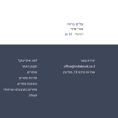
עלים ברוח
אורי ארזי
דיגיטלי
35 ₪
יצירת קשר
למה אינדיבוק?
office@indiebook.co.il
תקנון האתר
שדרות הרכס 13, מודיעין
סופרים
סדרות ספרים
הוצאות ספרים
ספרים במבצעים ושיתופי
פעולה