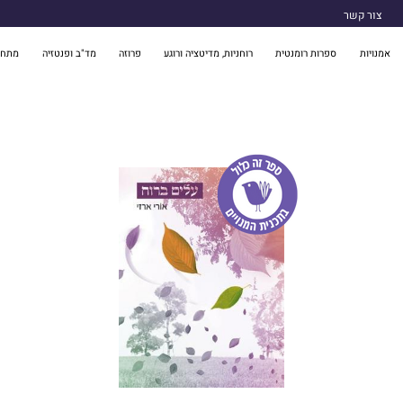
צור קשר
אמנויות
ספרות רומנטית
רוחניות, מדיטציה ורוגע
פרוזה
מד"ב ופנטזיה
מתח 