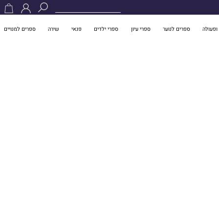
ופעולה
ספרים לנוער
ספרי עיון
ספרי ילדים
פנאי
שירה
ספרים למנויים