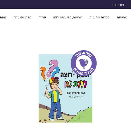
צור קשר
אמנויות
ספרות רומנטית
רוחניות, מדיטציה ורוגע
פרוזה
מד"ב ופנטזיה
מתח 