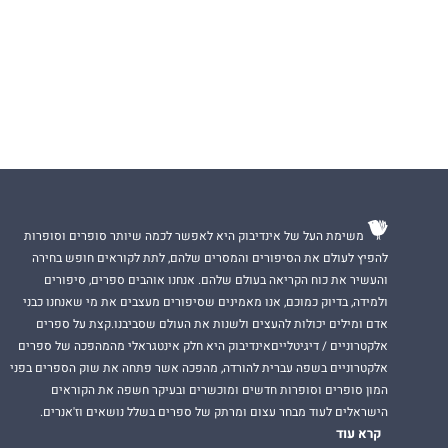
משימת העל של אינדיבוק היא לאפשר לכמה שיותר סופרים וסופרות
להפיץ לעולם את הסיפורים והמסרים שלהם, לתת לקוראים חופש בחירה
והעשיר את כוח הקריאה בעולם שלהם. אנחנו אוהבים ספרים, סיפורים
ולמידה, בדיוק כמוכם, אנו מאמינים שסיפורים מעצבים את מי שאנחנו כבני
אדם ומילים יכולות להעצים ולשנות את העולם שסביבנו.קצת על ספרים
אלקטרוניים / דיגיטלייםאינדיבוק היא חלק אינטגראלי מהמהפכה של ספרים
אלקטרוניים בשפה עברית להורדה, מהפכה אשר פתחה את שוק הספרים בפני
המון סופרים וסופרות חדשים ומוכשרים ובעיקר חשפה את הקוראים
הישראלים לעוד מבחר עצום ומרתק של ספרים בשלל נושאים וז'אנרים.
קרא עוד