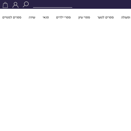
ופעולה
ספרים לנוער
ספרי עיון
ספרי ילדים
פנאי
שירה
ספרים למנויים