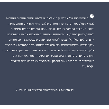
משימת העל של אינדיבוק היא לאפשר לכמה שיותר סופרים וסופרות
להפיץ לעולם את הסיפורים והמסרים שלהם, לתת לקוראים חופש בחירה
והעשיר את כוח הקריאה בעולם שלהם. אנחנו אוהבים ספרים, סיפורים
ולמידה, בדיוק כמוכם, אנו מאמינים שסיפורים מעצבים את מי שאנחנו כבני
אדם ומילים יכולות להעצים ולשנות את העולם שסביבנו.קצת על ספרים
אלקטרוניים / דיגיטלייםאינדיבוק היא חלק אינטגראלי מהמהפכה של ספרים
אלקטרוניים בשפה עברית להורדה, מהפכה אשר פתחה את שוק הספרים בפני
המון סופרים וסופרות חדשים ומוכשרים ובעיקר חשפה את הקוראים
הישראלים לעוד מבחר עצום ומרתק של ספרים בשלל נושאים וז'אנרים.
קרא עוד
כל הזכויות שמורות לאתר אינדיבוק 2013- 2026