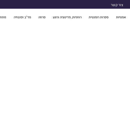
צור קשר
אמנויות
ספרות רומנטית
רוחניות, מדיטציה ורוגע
פרוזה
מד"ב ופנטזיה
מתח 