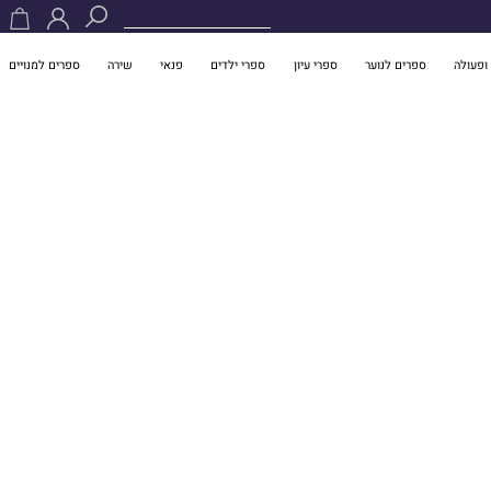
ופעולה
ספרים לנוער
ספרי עיון
ספרי ילדים
פנאי
שירה
ספרים למנויים