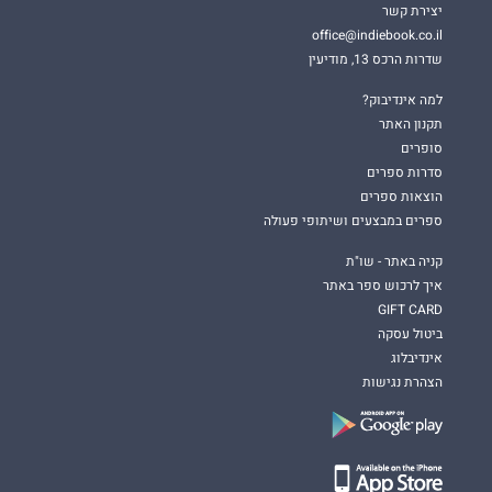
יצירת קשר
office@indiebook.co.il
שדרות הרכס 13, מודיעין
למה אינדיבוק?
תקנון האתר
סופרים
סדרות ספרים
הוצאות ספרים
ספרים במבצעים ושיתופי פעולה
קניה באתר - שו"ת
איך לרכוש ספר באתר
GIFT CARD
ביטול עסקה
אינדיבלוג
הצהרת נגישות