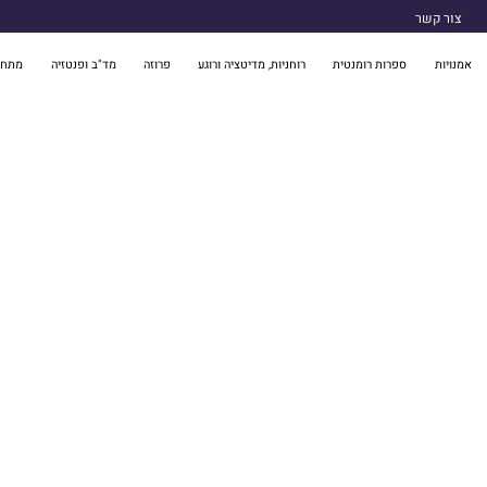
צור קשר
אמנויות
ספרות רומנטית
רוחניות, מדיטציה ורוגע
פרוזה
מד"ב ופנטזיה
מתח 