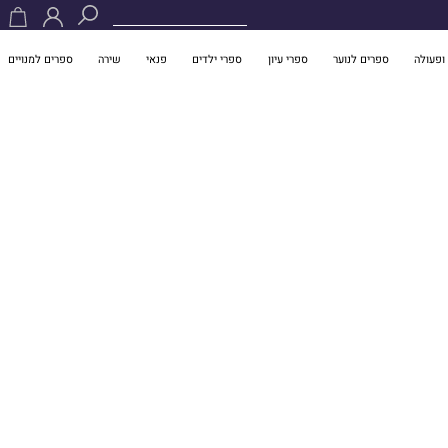
ופעולה
ספרים לנוער
ספרי עיון
ספרי ילדים
פנאי
שירה
ספרים למנויים