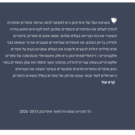
משימת העל של אינדיבוק היא לאפשר לכמה שיותר סופרים וסופרות
להפיץ לעולם את הסיפורים והמסרים שלהם, לתת לקוראים חופש בחירה
והעשיר את כוח הקריאה בעולם שלהם. אנחנו אוהבים ספרים, סיפורים
ולמידה, בדיוק כמוכם, אנו מאמינים שסיפורים מעצבים את מי שאנחנו כבני
אדם ומילים יכולות להעצים ולשנות את העולם שסביבנו.קצת על ספרים
אלקטרוניים / דיגיטלייםאינדיבוק היא חלק אינטגראלי מהמהפכה של ספרים
אלקטרוניים בשפה עברית להורדה, מהפכה אשר פתחה את שוק הספרים בפני
המון סופרים וסופרות חדשים ומוכשרים ובעיקר חשפה את הקוראים
הישראלים לעוד מבחר עצום ומרתק של ספרים בשלל נושאים וז'אנרים.
קרא עוד
כל הזכויות שמורות לאתר אינדיבוק 2013- 2026