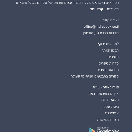
הקוראים הישראלים לעוד מבחר עצום ומרתק של ספרים בשלל נושאים
קרא עוד
וז'אנרים.
יצירת קשר
office@indiebook.co.il
שדרות הרכס 13, מודיעין
למה אינדיבוק?
תקנון האתר
סופרים
סדרות ספרים
הוצאות ספרים
ספרים במבצעים ושיתופי פעולה
קניה באתר - שו"ת
איך לרכוש ספר באתר
GIFT CARD
ביטול עסקה
אינדיבלוג
הצהרת נגישות