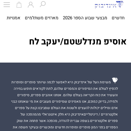
חדשים
מבצעי שבוע הספר 2026
מארזים משתלמים
אמנויות
ספ
אוסיפ מנדלשטם/יעקב לח
משימת העל של אינדיבוק היא לאפשר לכמה שיותר סופרים וסופרות
להפיץ לעולם את הסיפורים והמסרים שלהם, לתת לקוראים חופש בחירה
והעשיר את כוח הקריאה בעולם שלהם. אנחנו אוהבים ספרים, סיפורים
ולמידה, בדיוק כמוכם, אנו מאמינים שסיפורים מעצבים את מי שאנחנו כבני
אדם ומילים יכולות להעצים ולשנות את העולם שסביבנו.קצת על ספרים
אלקטרוניים / דיגיטלייםאינדיבוק היא חלק אינטגראלי מהמהפכה של
ספרים אלקטרוניים בשפה עברית להורדה, מהפכה אשר פתחה את שוק
הספרים בפני המון סופרים וסופרות חדשים ומוכשרים ובעיקר חשפה את