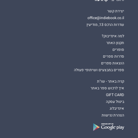
יצירת קשר
office@indiebook.co.il
שדרות הרכס 13, מודיעין
למה אינדיבוק?
תקנון האתר
סופרים
סדרות ספרים
הוצאות ספרים
ספרים במבצעים ושיתופי פעולה
קניה באתר - שו"ת
איך לרכוש ספר באתר
GIFT CARD
ביטול עסקה
אינדיבלוג
הצהרת נגישות