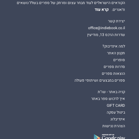
הקוראים הישראלים לעוד מבחר עצום ומרתק של ספרים בשלל נושאים
קרא עוד
וז'אנרים.
יצירת קשר
office@indiebook.co.il
שדרות הרכס 13, מודיעין
למה אינדיבוק?
תקנון האתר
סופרים
סדרות ספרים
הוצאות ספרים
ספרים במבצעים ושיתופי פעולה
קניה באתר - שו"ת
איך לרכוש ספר באתר
GIFT CARD
ביטול עסקה
אינדיבלוג
הצהרת נגישות