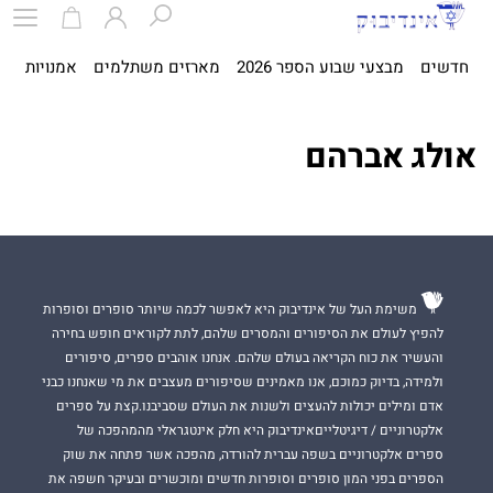
חדשים
מבצעי שבוע הספר 2026
מארזים משתלמים
אמנויות
ספ
אולג אברהם
משימת העל של אינדיבוק היא לאפשר לכמה שיותר סופרים וסופרות
להפיץ לעולם את הסיפורים והמסרים שלהם, לתת לקוראים חופש בחירה
והעשיר את כוח הקריאה בעולם שלהם. אנחנו אוהבים ספרים, סיפורים
ולמידה, בדיוק כמוכם, אנו מאמינים שסיפורים מעצבים את מי שאנחנו כבני
אדם ומילים יכולות להעצים ולשנות את העולם שסביבנו.קצת על ספרים
אלקטרוניים / דיגיטלייםאינדיבוק היא חלק אינטגראלי מהמהפכה של
ספרים אלקטרוניים בשפה עברית להורדה, מהפכה אשר פתחה את שוק
הספרים בפני המון סופרים וסופרות חדשים ומוכשרים ובעיקר חשפה את