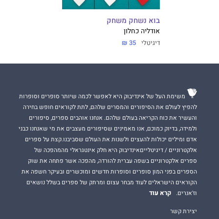
בוא נשחק משחק
אודליה כחלון
דיגיטלי
35 ₪
משימת העל של אינדיבוק היא לאפשר לכמה שיותר סופרים וסופרות
להפיץ לעולם את הסיפורים והמסרים שלהם, לתת לקוראים חופש בחירה
והעשיר את כוח הקריאה בעולם שלהם. אנחנו אוהבים ספרים, סיפורים
ולמידה, בדיוק כמוכם, אנו מאמינים שסיפורים מעצבים את מי שאנחנו כבני
אדם ומילים יכולות להעצים ולשנות את העולם שסביבנו.קצת על ספרים
אלקטרוניים / דיגיטלייםאינדיבוק היא חלק אינטגראלי מהמהפכה של
ספרים אלקטרוניים בשפה עברית להורדה, מהפכה אשר פתחה את שוק
הספרים בפני המון סופרים וסופרות חדשים ומוכשרים ובעיקר חשפה את
הקוראים הישראלים לעוד מבחר עצום ומרתק של ספרים בשלל נושאים
קרא עוד
וז'אנרים.
יצירת קשר