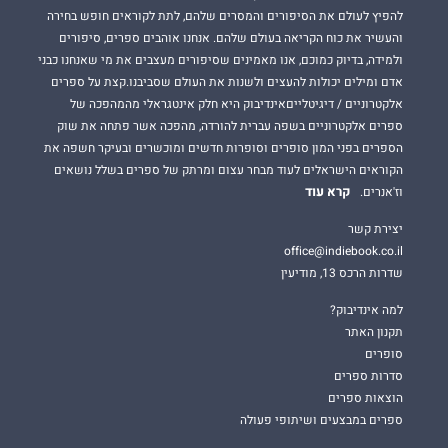
להפיץ לעולם את הסיפורים והמסרים שלהם, לתת לקוראים חופש בחירה
והעשיר את כוח הקריאה בעולם שלהם. אנחנו אוהבים ספרים, סיפורים
ולמידה, בדיוק כמוכם, אנו מאמינים שסיפורים מעצבים את מי שאנחנו כבני
אדם ומילים יכולות להעצים ולשנות את העולם שסביבנו.קצת על ספרים
אלקטרוניים / דיגיטלייםאינדיבוק היא חלק אינטגראלי מהמהפכה של
ספרים אלקטרוניים בשפה עברית להורדה, מהפכה אשר פתחה את שוק
הספרים בפני המון סופרים וסופרות חדשים ומוכשרים ובעיקר חשפה את
הקוראים הישראלים לעוד מבחר עצום ומרתק של ספרים בשלל נושאים
קרא עוד
וז'אנרים.
יצירת קשר
office@indiebook.co.il
שדרות הרכס 13, מודיעין
למה אינדיבוק?
תקנון האתר
סופרים
סדרות ספרים
הוצאות ספרים
ספרים במבצעים ושיתופי פעולה