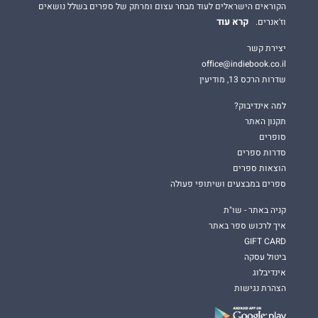
הקוראים הישראלים לעוד מבחר עצום ומרתק של ספרים בשלל נושאים
קרא עוד
וז'אנרים.
יצירת קשר
office@indiebook.co.il
שדרות הרכס 13, מודיעין
למה אינדיבוק?
תקנון האתר
סופרים
סדרות ספרים
הוצאות ספרים
ספרים במבצעים ושיתופי פעולה
קניה באתר - שו"ת
איך לרכוש ספר באתר
GIFT CARD
ביטול עסקה
אינדיבלוג
הצהרת נגישות