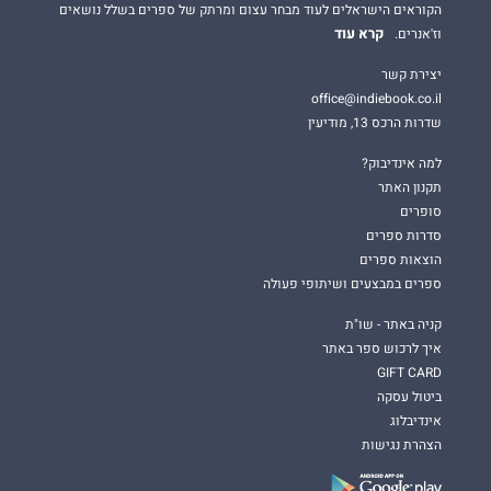
הקוראים הישראלים לעוד מבחר עצום ומרתק של ספרים בשלל נושאים
קרא עוד
וז'אנרים.
יצירת קשר
office@indiebook.co.il
שדרות הרכס 13, מודיעין
למה אינדיבוק?
תקנון האתר
סופרים
סדרות ספרים
הוצאות ספרים
ספרים במבצעים ושיתופי פעולה
קניה באתר - שו"ת
איך לרכוש ספר באתר
GIFT CARD
ביטול עסקה
אינדיבלוג
הצהרת נגישות