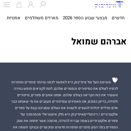
חדשים
מבצעי שבוע הספר 2026
מארזים משתלמים
אמנויות
ספ
אברהם שמואל
משימת העל של אינדיבוק היא לאפשר לכמה שיותר סופרים וסופרות
להפיץ לעולם את הסיפורים והמסרים שלהם, לתת לקוראים חופש בחירה
והעשיר את כוח הקריאה בעולם שלהם. אנחנו אוהבים ספרים, סיפורים
ולמידה, בדיוק כמוכם, אנו מאמינים שסיפורים מעצבים את מי שאנחנו כבני
אדם ומילים יכולות להעצים ולשנות את העולם שסביבנו.קצת על ספרים
אלקטרוניים / דיגיטלייםאינדיבוק היא חלק אינטגראלי מהמהפכה של
ספרים אלקטרוניים בשפה עברית להורדה, מהפכה אשר פתחה את שוק
הספרים בפני המון סופרים וסופרות חדשים ומוכשרים ובעיקר חשפה את