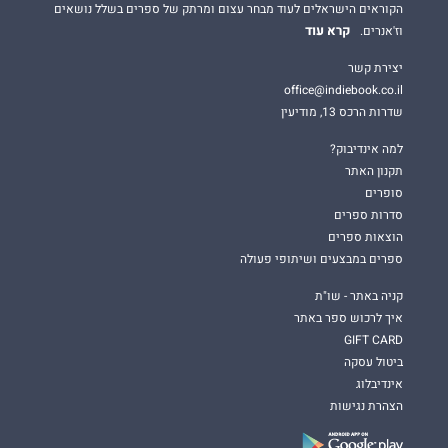
הקוראים הישראלים לעוד מבחר עצום ומרתק של ספרים בשלל נושאים
קרא עוד
וז'אנרים.
יצירת קשר
office@indiebook.co.il
שדרות הרכס 13, מודיעין
למה אינדיבוק?
תקנון האתר
סופרים
סדרות ספרים
הוצאות ספרים
ספרים במבצעים ושיתופי פעולה
קניה באתר - שו"ת
איך לרכוש ספר באתר
GIFT CARD
ביטול עסקה
אינדיבלוג
הצהרת נגישות