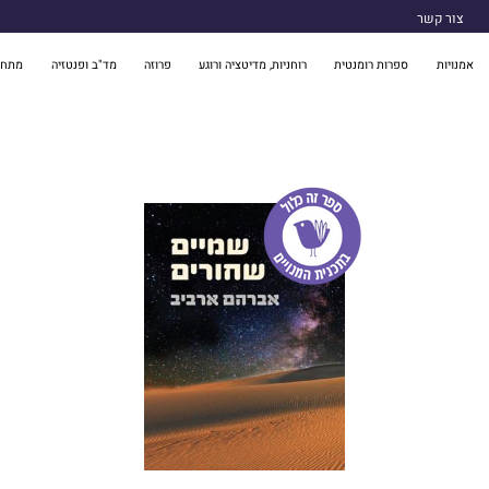
צור קשר
אמנויות
ספרות רומנטית
רוחניות, מדיטציה ורוגע
פרוזה
מד"ב ופנטזיה
מתח 