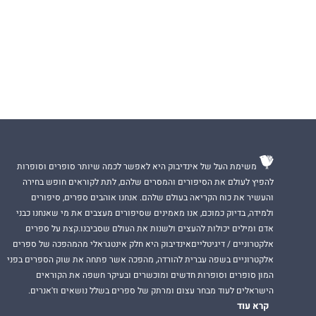
משימת העל של אינדיבוק היא לאפשר לכמה שיותר סופרים וסופרות
להפיץ לעולם את הסיפורים והמסרים שלהם, לתת לקוראים חופש בחירה
והעשיר את כוח הקריאה בעולם שלהם. אנחנו אוהבים ספרים, סיפורים
ולמידה, בדיוק כמוכם, אנו מאמינים שסיפורים מעצבים את מי שאנחנו כבני
אדם ומילים יכולות להעצים ולשנות את העולם שסביבנו.קצת על ספרים
אלקטרוניים / דיגיטלייםאינדיבוק היא חלק אינטגראלי מהמהפכה של ספרים
אלקטרוניים בשפה עברית להורדה, מהפכה אשר פתחה את שוק הספרים בפני
המון סופרים וסופרות חדשים ומוכשרים ובעיקר חשפה את הקוראים
הישראלים לעוד מבחר עצום ומרתק של ספרים בשלל נושאים וז'אנרים.
קרא עוד