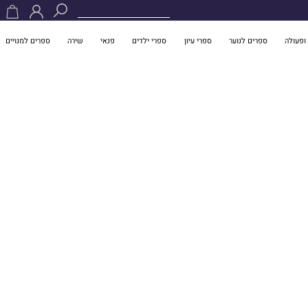
ופעולה
ספרים לנוער
ספרי עיון
ספרי ילדים
פנאי
שירה
ספרים למנויים