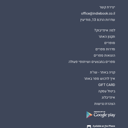
יצירת קשר
office@indiebook.co.il
שדרות הרכס 13, מודיעין
למה אינדיבוק?
תקנון האתר
סופרים
סדרות ספרים
הוצאות ספרים
ספרים במבצעים ושיתופי פעולה
קניה באתר - שו"ת
איך לרכוש ספר באתר
GIFT CARD
ביטול עסקה
אינדיבלוג
הצהרת נגישות