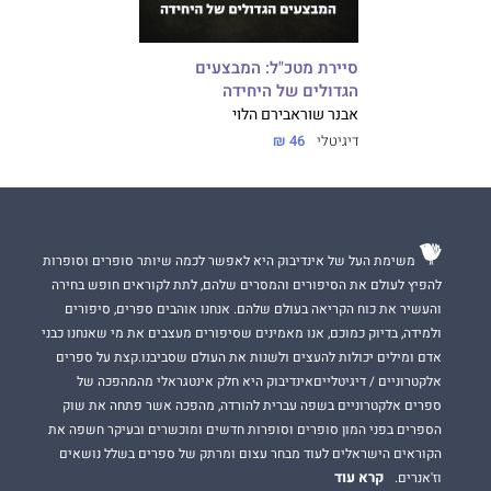
סיירת מטכ"ל: המבצעים
הגדולים של היחידה
אבנר שור
אבירם הלוי
דיגיטלי
46 ₪
משימת העל של אינדיבוק היא לאפשר לכמה שיותר סופרים וסופרות
להפיץ לעולם את הסיפורים והמסרים שלהם, לתת לקוראים חופש בחירה
והעשיר את כוח הקריאה בעולם שלהם. אנחנו אוהבים ספרים, סיפורים
ולמידה, בדיוק כמוכם, אנו מאמינים שסיפורים מעצבים את מי שאנחנו כבני
אדם ומילים יכולות להעצים ולשנות את העולם שסביבנו.קצת על ספרים
אלקטרוניים / דיגיטלייםאינדיבוק היא חלק אינטגראלי מהמהפכה של
ספרים אלקטרוניים בשפה עברית להורדה, מהפכה אשר פתחה את שוק
הספרים בפני המון סופרים וסופרות חדשים ומוכשרים ובעיקר חשפה את
הקוראים הישראלים לעוד מבחר עצום ומרתק של ספרים בשלל נושאים
קרא עוד
וז'אנרים.