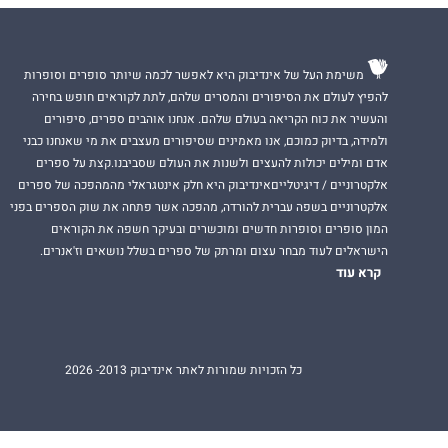
משימת העל של אינדיבוק היא לאפשר לכמה שיותר סופרים וסופרות
להפיץ לעולם את הסיפורים והמסרים שלהם, לתת לקוראים חופש בחירה
והעשיר את כוח הקריאה בעולם שלהם. אנחנו אוהבים ספרים, סיפורים
ולמידה, בדיוק כמוכם, אנו מאמינים שסיפורים מעצבים את מי שאנחנו כבני
אדם ומילים יכולות להעצים ולשנות את העולם שסביבנו.קצת על ספרים
אלקטרוניים / דיגיטלייםאינדיבוק היא חלק אינטגראלי מהמהפכה של ספרים
אלקטרוניים בשפה עברית להורדה, מהפכה אשר פתחה את שוק הספרים בפני
המון סופרים וסופרות חדשים ומוכשרים ובעיקר חשפה את הקוראים
הישראלים לעוד מבחר עצום ומרתק של ספרים בשלל נושאים וז'אנרים.
קרא עוד
כל הזכויות שמורות לאתר אינדיבוק 2013- 2026