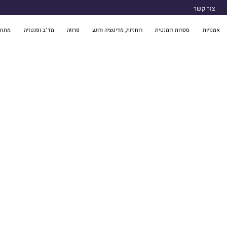
צור קשר
אמנויות
ספרות רומנטית
רוחניות, מדיטציה ורוגע
פרוזה
מד"ב ופנטזיה
מתח 