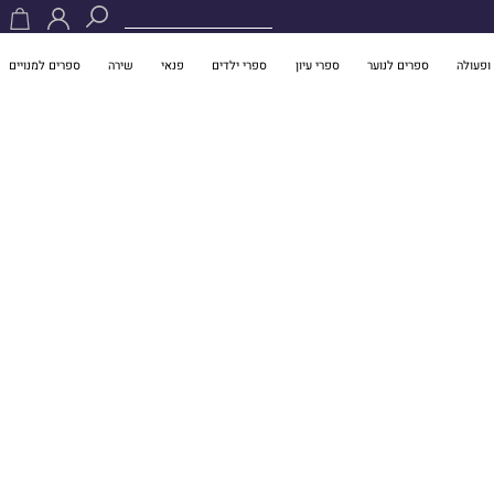
ופעולה
ספרים לנוער
ספרי עיון
ספרי ילדים
פנאי
שירה
ספרים למנויים