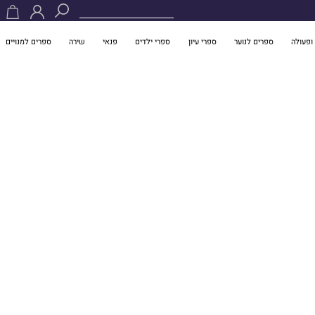
ופעולה
ספרים לנוער
ספרי עיון
ספרי ילדים
פנאי
שירה
ספרים למנויים