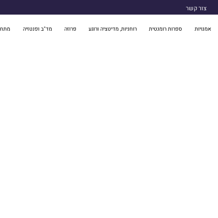
צור קשר
אמנויות
ספרות רומנטית
רוחניות, מדיטציה ורוגע
פרוזה
מד"ב ופנטזיה
מתח 