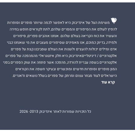
משימת העל של אינדיבוק היא לאפשר לכמה שיותר סופרים וסופרות
להפיץ לעולם את הסיפורים והמסרים שלהם, לתת לקוראים חופש בחירה
והעשיר את כוח הקריאה בעולם שלהם. אנחנו אוהבים ספרים, סיפורים
ולמידה, בדיוק כמוכם, אנו מאמינים שסיפורים מעצבים את מי שאנחנו כבני
אדם ומילים יכולות להעצים ולשנות את העולם שסביבנו.קצת על ספרים
אלקטרוניים / דיגיטלייםאינדיבוק היא חלק אינטגראלי מהמהפכה של ספרים
אלקטרוניים בשפה עברית להורדה, מהפכה אשר פתחה את שוק הספרים בפני
המון סופרים וסופרות חדשים ומוכשרים ובעיקר חשפה את הקוראים
הישראלים לעוד מבחר עצום ומרתק של ספרים בשלל נושאים וז'אנרים.
קרא עוד
כל הזכויות שמורות לאתר אינדיבוק 2013- 2026