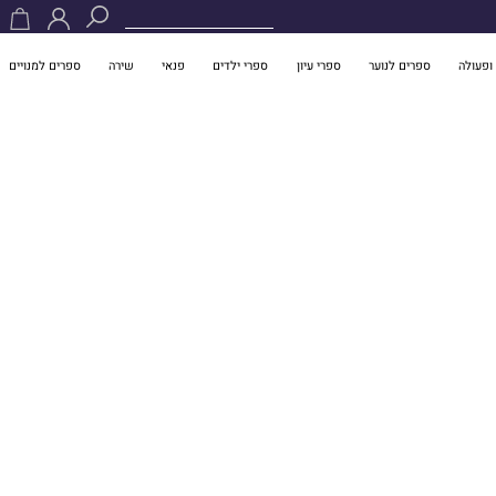
ופעולה
ספרים לנוער
ספרי עיון
ספרי ילדים
פנאי
שירה
ספרים למנויים