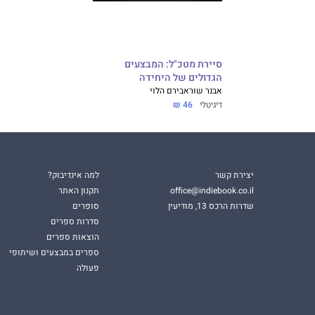
סיירת מטכ"ל: המבצעים
הגדולים של היחידה
אבנר שור
אבירם הלוי
דיגיטלי
46 ₪
יצירת קשר
למה אינדיבוק?
office@indiebook.co.il
תקנון האתר
שדרות הרכס 13, מודיעין
סופרים
סדרות ספרים
הוצאות ספרים
ספרים במבצעים ושיתופי
פעולה