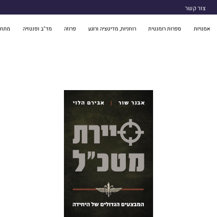
צור קשר
אמנויות
ספרות רומנטית
רוחניות, מדיטציה ורוגע
פרוזה
מד"ב ופנטזיה
מתח 