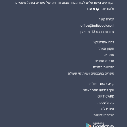
הקוראים הישראלים לעוד מבחר עצום ומרתק של ספרים בשלל נושאים
קרא עוד
וז'אנרים.
יצירת קשר
office@indiebook.co.il
שדרות הרכס 13, מודיעין
למה אינדיבוק?
תקנון האתר
סופרים
סדרות ספרים
הוצאות ספרים
ספרים במבצעים ושיתופי פעולה
קניה באתר - שו"ת
איך לרכוש ספר באתר
GIFT CARD
ביטול עסקה
אינדיבלוג
הצהרת נגישות