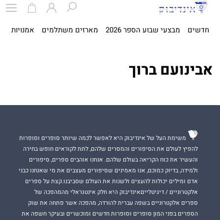
חדשים
מבצעי שבוע הספר 2026
מארזים משתלמים
אמנויות
ספ
אבינועם ברוך
משימת העל של אינדיבוק היא לאפשר לכמה שיותר סופרים וסופרות
להפיץ לעולם את הסיפורים והמסרים שלהם, לתת לקוראים חופש בחירה
והעשיר את כוח הקריאה בעולם שלהם. אנחנו אוהבים ספרים, סיפורים
ולמידה, בדיוק כמוכם, אנו מאמינים שסיפורים מעצבים את מי שאנחנו כבני
אדם ומילים יכולות להעצים ולשנות את העולם שסביבנו.קצת על ספרים
אלקטרוניים / דיגיטלייםאינדיבוק היא חלק אינטגראלי מהמהפכה של
ספרים אלקטרוניים בשפה עברית להורדה, מהפכה אשר פתחה את שוק
הספרים בפני המון סופרים וסופרות חדשים ומוכשרים ובעיקר חשפה את