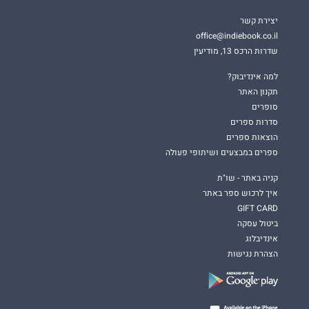
יצירת קשר
office@indiebook.co.il
שדרות הרכס 13, מודיעין
למה אינדיבוק?
תקנון האתר
סופרים
סדרות ספרים
הוצאות ספרים
ספרים במבצעים ושיתופי פעולה
קניה באתר - שו"ת
איך לרכוש ספר באתר
GIFT CARD
ביטול עסקה
אינדיבלוג
הצהרת נגישות