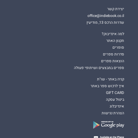
יצירת קשר
office@indiebook.co.il
שדרות הרכס 13, מודיעין
למה אינדיבוק?
תקנון האתר
סופרים
סדרות ספרים
הוצאות ספרים
ספרים במבצעים ושיתופי פעולה
קניה באתר - שו"ת
איך לרכוש ספר באתר
GIFT CARD
ביטול עסקה
אינדיבלוג
הצהרת נגישות