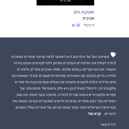
תעוקת הלב
אביבית
דיגיטלי
35 ₪
משימת העל של אינדיבוק היא לאפשר לכמה שיותר סופרים וסופרות
להפיץ לעולם את הסיפורים והמסרים שלהם, לתת לקוראים חופש בחירה
והעשיר את כוח הקריאה בעולם שלהם. אנחנו אוהבים ספרים, סיפורים
ולמידה, בדיוק כמוכם, אנו מאמינים שסיפורים מעצבים את מי שאנחנו כבני
אדם ומילים יכולות להעצים ולשנות את העולם שסביבנו.קצת על ספרים
אלקטרוניים / דיגיטלייםאינדיבוק היא חלק אינטגראלי מהמהפכה של
ספרים אלקטרוניים בשפה עברית להורדה, מהפכה אשר פתחה את שוק
הספרים בפני המון סופרים וסופרות חדשים ומוכשרים ובעיקר חשפה את
הקוראים הישראלים לעוד מבחר עצום ומרתק של ספרים בשלל נושאים
קרא עוד
וז'אנרים.
יצירת קשר