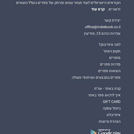
הקוראים הישראלים לעוד מבחר עצום ומרתק של ספרים בשלל נושאים
קרא עוד
וז'אנרים.
יצירת קשר
office@indiebook.co.il
שדרות הרכס 13, מודיעין
למה אינדיבוק?
תקנון האתר
סופרים
סדרות ספרים
הוצאות ספרים
ספרים במבצעים ושיתופי פעולה
קניה באתר - שו"ת
איך לרכוש ספר באתר
GIFT CARD
ביטול עסקה
אינדיבלוג
הצהרת נגישות