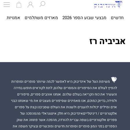
חדשים
מבצעי שבוע הספר 2026
מארזים משתלמים
אמנויות
ספ
אביביה רז
משימת העל של אינדיבוק היא לאפשר לכמה שיותר סופרים וסופרות
להפיץ לעולם את הסיפורים והמסרים שלהם, לתת לקוראים חופש בחירה
והעשיר את כוח הקריאה בעולם שלהם. אנחנו אוהבים ספרים, סיפורים
ולמידה, בדיוק כמוכם, אנו מאמינים שסיפורים מעצבים את מי שאנחנו כבני
אדם ומילים יכולות להעצים ולשנות את העולם שסביבנו.קצת על ספרים
אלקטרוניים / דיגיטלייםאינדיבוק היא חלק אינטגראלי מהמהפכה של
ספרים אלקטרוניים בשפה עברית להורדה, מהפכה אשר פתחה את שוק
הספרים בפני המון סופרים וסופרות חדשים ומוכשרים ובעיקר חשפה את