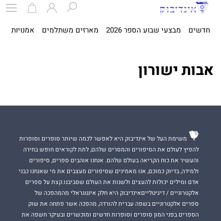
חדשים
מבצעי שבוע הספר 2026
מארזים משתלמים
אמנויות
ספ
אבות ישורון
משימת העל של אינדיבוק היא לאפשר לכמה שיותר סופרים וסופרות
להפיץ לעולם את הסיפורים והמסרים שלהם, לתת לקוראים חופש בחירה
והעשיר את כוח הקריאה בעולם שלהם. אנחנו אוהבים ספרים, סיפורים
ולמידה, בדיוק כמוכם, אנו מאמינים שסיפורים מעצבים את מי שאנחנו כבני
אדם ומילים יכולות להעצים ולשנות את העולם שסביבנו.קצת על ספרים
אלקטרוניים / דיגיטלייםאינדיבוק היא חלק אינטגראלי מהמהפכה של
ספרים אלקטרוניים בשפה עברית להורדה, מהפכה אשר פתחה את שוק
הספרים בפני המון סופרים וסופרות חדשים ומוכשרים ובעיקר חשפה את