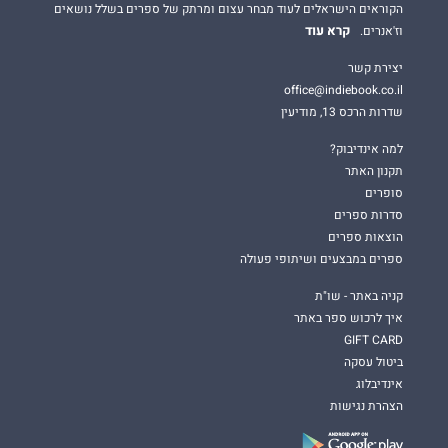
הקוראים הישראלים לעוד מבחר עצום ומרתק של ספרים בשלל נושאים
קרא עוד
וז'אנרים.
יצירת קשר
office@indiebook.co.il
שדרות הרכס 13, מודיעין
למה אינדיבוק?
תקנון האתר
סופרים
סדרות ספרים
הוצאות ספרים
ספרים במבצעים ושיתופי פעולה
קניה באתר - שו"ת
איך לרכוש ספר באתר
GIFT CARD
ביטול עסקה
אינדיבלוג
הצהרת נגישות