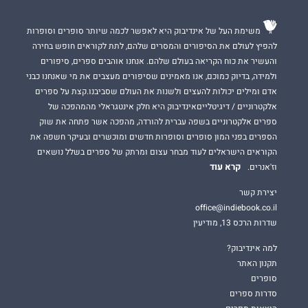
משימת העל של אינדיבוק היא לאפשר לכמה שיותר סופרים וסופרות
להפיץ לעולם את הסיפורים והמסרים שלהם, לתת לקוראים חופש בחירה
והעשיר את כוח הקריאה בעולם שלהם. אנחנו אוהבים ספרים, סיפורים
ולמידה, בדיוק כמוכם, אנו מאמינים שסיפורים מעצבים את מי שאנחנו כבני
אדם ומילים יכולות להעצים ולשנות את העולם שסביבנו.קצת על ספרים
אלקטרוניים / דיגיטלייםאינדיבוק היא חלק אינטגראלי מהמהפכה של
ספרים אלקטרוניים בשפה עברית להורדה, מהפכה אשר פתחה את שוק
הספרים בפני המון סופרים וסופרות חדשים ומוכשרים ובעיקר חשפה את
הקוראים הישראלים לעוד מבחר עצום ומרתק של ספרים בשלל נושאים
קרא עוד
וז'אנרים.
יצירת קשר
office@indiebook.co.il
שדרות הרכס 13, מודיעין
למה אינדיבוק?
תקנון האתר
סופרים
סדרות ספרים