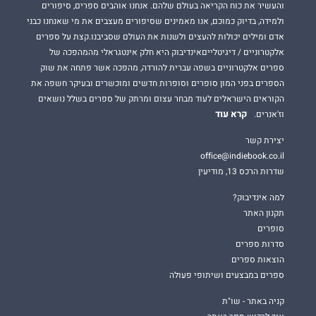
והעשיר את כוח הקריאה בעולם שלהם. אנחנו אוהבים ספרים, סיפורים
ולמידה, בדיוק כמוכם, אנו מאמינים שסיפורים מעצבים את מי שאנחנו כבני
אדם ומילים יכולות להעצים ולשנות את העולם שסביבנו.קצת על ספרים
אלקטרוניים / דיגיטלייםאינדיבוק היא חלק אינטגראלי מהמהפכה של
ספרים אלקטרוניים בשפה עברית להורדה, מהפכה אשר פתחה את שוק
הספרים בפני המון סופרים וסופרות חדשים ומוכשרים ובעיקר חשפה את
הקוראים הישראלים לעוד מבחר עצום ומרתק של ספרים בשלל נושאים
קרא עוד
וז'אנרים.
יצירת קשר
office@indiebook.co.il
שדרות הרכס 13, מודיעין
למה אינדיבוק?
תקנון האתר
סופרים
סדרות ספרים
הוצאות ספרים
ספרים במבצעים ושיתופי פעולה
קניה באתר - שו"ת