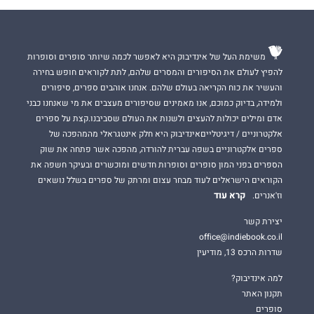
משימת העל של אינדיבוק היא לאפשר לכמה שיותר סופרים וסופרות
להפיץ לעולם את הסיפורים והמסרים שלהם, לתת לקוראים חופש בחירה
והעשיר את כוח הקריאה בעולם שלהם. אנחנו אוהבים ספרים, סיפורים
ולמידה, בדיוק כמוכם, אנו מאמינים שסיפורים מעצבים את מי שאנחנו כבני
אדם ומילים יכולות להעצים ולשנות את העולם שסביבנו.קצת על ספרים
אלקטרוניים / דיגיטלייםאינדיבוק היא חלק אינטגראלי מהמהפכה של
ספרים אלקטרוניים בשפה עברית להורדה, מהפכה אשר פתחה את שוק
הספרים בפני המון סופרים וסופרות חדשים ומוכשרים ובעיקר חשפה את
הקוראים הישראלים לעוד מבחר עצום ומרתק של ספרים בשלל נושאים
קרא עוד
וז'אנרים.
יצירת קשר
office@indiebook.co.il
שדרות הרכס 13, מודיעין
למה אינדיבוק?
תקנון האתר
סופרים