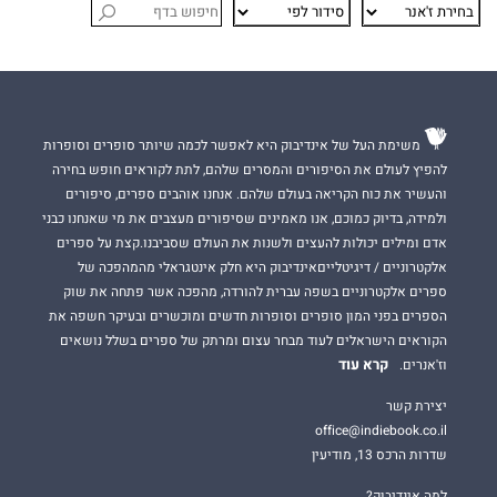
משימת העל של אינדיבוק היא לאפשר לכמה שיותר סופרים וסופרות
להפיץ לעולם את הסיפורים והמסרים שלהם, לתת לקוראים חופש בחירה
והעשיר את כוח הקריאה בעולם שלהם. אנחנו אוהבים ספרים, סיפורים
ולמידה, בדיוק כמוכם, אנו מאמינים שסיפורים מעצבים את מי שאנחנו כבני
אדם ומילים יכולות להעצים ולשנות את העולם שסביבנו.קצת על ספרים
אלקטרוניים / דיגיטלייםאינדיבוק היא חלק אינטגראלי מהמהפכה של
ספרים אלקטרוניים בשפה עברית להורדה, מהפכה אשר פתחה את שוק
הספרים בפני המון סופרים וסופרות חדשים ומוכשרים ובעיקר חשפה את
הקוראים הישראלים לעוד מבחר עצום ומרתק של ספרים בשלל נושאים
קרא עוד
וז'אנרים.
יצירת קשר
office@indiebook.co.il
שדרות הרכס 13, מודיעין
למה אינדיבוק?