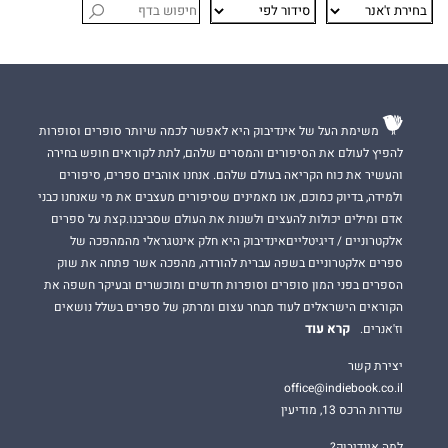
משימת העל של אינדיבוק היא לאפשר לכמה שיותר סופרים וסופרות
להפיץ לעולם את הסיפורים והמסרים שלהם, לתת לקוראים חופש בחירה
והעשיר את כוח הקריאה בעולם שלהם. אנחנו אוהבים ספרים, סיפורים
ולמידה, בדיוק כמוכם, אנו מאמינים שסיפורים מעצבים את מי שאנחנו כבני
אדם ומילים יכולות להעצים ולשנות את העולם שסביבנו.קצת על ספרים
אלקטרוניים / דיגיטלייםאינדיבוק היא חלק אינטגראלי מהמהפכה של
ספרים אלקטרוניים בשפה עברית להורדה, מהפכה אשר פתחה את שוק
הספרים בפני המון סופרים וסופרות חדשים ומוכשרים ובעיקר חשפה את
הקוראים הישראלים לעוד מבחר עצום ומרתק של ספרים בשלל נושאים
קרא עוד
וז'אנרים.
יצירת קשר
office@indiebook.co.il
שדרות הרכס 13, מודיעין
למה אינדיבוק?