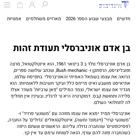
חדשים
מבצעי שבוע הספר 2026
מארזים משתלמים
אמנויות
ספ
בן אדם אוניברסלי תעודת זהות
בן אדם אוניברסלי נולד ב 3 בינואר 1961, הוא אינטלקטואל, מרצה
ופובליציסט, הרפתקן ו- Bush mechanic, שכתב שלושה ספרים,
הרואה את עצמו בשמאל האמיתי והאוניברסלי. בתפיסת עולמו,
אתיאיסט מושבע ואינו מייחס כלל ועיקר חשיבות ללאומיותו. הוא
מגדיר את עצמו ישראלי, וצמד המילים "פאן ערביות" מעורר אצלו
סלידה ותחושת קבס. דמוקרטיה היא נר לרגליו, ובעיניו אין תחליף
לה לתחלואי העולם.
אוניברסלי תמיד ימצא את עצמו מזוהה עם "משוגעי פרויד" ו-
"משוגעי קרוי" (זיגמונד ומשה), אינטלקטואלים 'גדולים' על החברה,
ו'פסיכופטים' שהחברה גדולה עליהם. הראשונים שעתם היפה
כשהחברה פונה להם עורף, הנאה לשוחח עימם עד אין קץ.