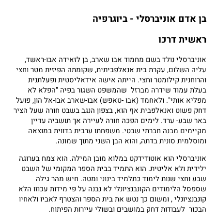
בן אדם אוניברסלי - ביוגרפיה
ראשית דרכו
אוניברסלי נולד בשם מחמוד אבו שארב, בן לזאידה אבו-ראשד,
עליה השלום, עקרת בית אנאלפביתית, שקומתה הפיזית מטר וחצי
והרוחנית קילומטר וחצי. הייתה אישה אידאליסטית ופעלתנית
בעלת עמוד שידרה מברזל שהמשפט השגור בפיה "הפלא לא
מפליא אותי". ולאחמד (אבו -טאפש) אבו-שארב אבו-אל הון, פועל
דחק פשוט ואנאלפבית אף הוא, בצפון הנגב בשבט חורה שעל הציר
באר שבע- ערד. לימים הפכה חורה לעיירה אך תושביה עדיין
מקיימים מבנה חברתי שבטי. משפחתו ערבית בדווית במוצאה
ומוסלמית סונית בדתה, והוא הבן השני מתוך שמונה.
אוניברסלי הוא אוטודידקט במלוא מובן המילה. הוא צמח בערוגה
ילידית ולא אליטית. הוא התמיד בבית הספר המקומי של השבט
שבע וחצי שנות לימוד כתלמיד בינוני ומטה. חיש מהר גילה
שספסל הלימודים הקונבנציונלי לא נבנה על פי מידות עכוזו הלא
קונבנציונלי , ומשום כך נטש את בית הספר והצטרף לאביו ולאחיו
הבכור לעבודות דחק במושבים ובשולי עיירות הפיתוח.