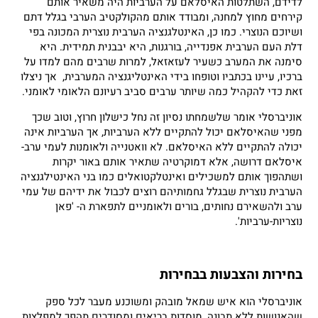
לדידם, השתלטות האיסלאם על הערביות היה משאיר אותם
קירחים מחוץ למחנה, ומבודד אותם מהקולקטיב הערבי בגלל דתם
ושיוכם הנוצרי. כמו כן, האינטלגנציה הערבית נוצרית המכונה בפי
דלת העם הערבית אפנדייה, בורגנות, היא יבבנית תמידית. היא
סימנה את המערב כשעיר לעזאזאל, למרות שרבים מהם למדו על
ברכיו, עיינו בכתביו וטופחו בידי האינטליגנציה המערבית, אך ניצלו
זאת כדי להקהיל כמה שיותר ערבים סביב רעיונם הלאומי לאומני.
אוניברסלי אומר שלשמחתו נסיון זה נחל כישלון חרוץ, וטוב שכך
מפני שהאיסלאם יכול להתקיים ללא הערביות, אך הערביות אינה
יכולה להתקיים ללא האיסלאם. לא וואטנייה ולאומנות לעמי ערב-
איסלאם דרושה, אלא דמוקרטיה שתאיר אותם באור יקרות
ושתהפוך אותם למשכילים ואינטלקטואלים כמו בני האינטילגנציה
הערבית נוצרית שבגלל גחמותיהם רוצים לכבול את ידיהם של עמי
ערב ולהשאירם נחותים, בורים ולאומניים לתפארת ה- 'פאן
נוצריות-ערביות'.
בחירות והצבעות בבחירות
אוניברסלי הוא איש שמאל מובהק ומשוכנע מעבר לכל ספק
שהאנושות ללא תבונה, מוסדות בריאים ומסודרים תהפך למפלצות