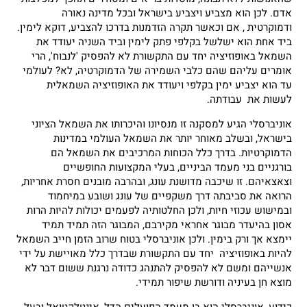
אדם. לכן הוא מצביע ויצביע בישראל ובכל מדינה נאורה
ודמוקרטית , אם וכאשר תקרה הזדמנות בדרכו להצביע, דוקא לימין.
ביד אחת הוא ישלשל בקלפי פתק לימין וביד השניה יעודד את
השמאל באופוזיציה יחד עם התקשורת לא להפסיק 'לנבוח', הרי
אומרים עליהם שהם כלבי השמירה של הדמוקרטיה, לא? לעולמי
עד הוא יצביע ימין בקלפי ויעודד את האופוזיציה השמאלית
לעשות את עבודתה.
אוניברסלי הגיע למסקנה זו מנסיונו והיכרותו את השמאל הציוני
בישראל, ובשלב מאוחר יותר את השמאל העולמי במדינות
הדמוקרטיות. בדרך כלל הכוחות המרכיבים את השמאל הם
בורגניים בני מעמד הביניים, בעלי המקצועות החופשיים
וצאצאיהם. זו שיכבה מדושנת עונג, ובהרבה מובנים חסרת אחריות,
הרואה את סביבתה דרך משקפיים של עונג ושובע במיחמוד
ובמישוש עכוזי חיות, ולכן החלטותיה לפעמים יכולות להיות הרות
אסון בהיעדר מבוגר אחראי מקירבם, המבוגר הזה תמיד תמיד
יימצא אך ורק בימין. ולכן אוניברסלי בטוח שרוב הזמן חייב השמאל
להיות באופוזיציה יחד עם התקשורת שבדרך כלל מאויישת על ידי
אנשייהם ומשם לא להפסיק להתנהג כדודה נרגנת ששום דבר לא
מוצא חן בעיניה ודורשת שיפור תמידי.
כידוע, אוניברסלי הוא בן מעמד הפועלים הדל, אינטלקטואל ובעל