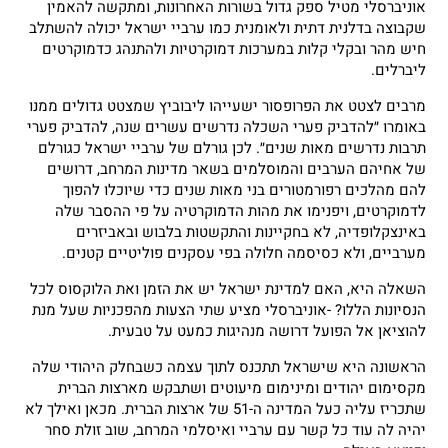
אוניברסלי מטיל ספק גדול בשורות האחרונות, ומתקשה להאמין
שקבוצה בדלנית דתית ולאומנית כמו ערביי ישראל יכולה להשתלב
חיש מהר ובקלי קלות במערכות דמוקרטיות ולהתנהג כדמוקרטים
ליברלים.
מרבים לצטט את הפרופסור ישעייהו ליבוביץ שמצטט גדולים ממנו
באומרו ״להדביק פערי השכלה נדרשים עשרים שנה, להדביק פערי
תרבות נדרשים מאות שנים״. לכן גורלם של ערביי ישראל כגורלם
של אחיהם הערבים והמוסלמים בשאר מדינות המרחב, דרושים
להם מהלכים רפורמטורים בני מאות שנים כדי שיוכלו להפוך
לדמוקרטים, ויפנימו את מהות הדמוקרטיה על פי ההסבר שלה
באינצקלופדיה, לא בחקיינות והתקשטות בלבוש ובאביזרים
מערביים, ולא כסיסמה חלולה בפי עסקנים פוליטיים קטנים.
השאלה היא, האם למדינת ישראל יש את הזמן ואת הלוקסוס לכל
הנסיונות הללו? -אוניברסלי מציע שתי הצעות מהפכניות שעל מנת
להוציאן אל הפועל דרושה מנהיגות כמעט על טבעית.
הראשונה היא שישראל תתכנס לתוך עצמה כשבחלק היהודי שלה
מקסימום יהודים ומינימום מיעוטים ושתבקש מארצות הברית
שתכריז עליה כעל המדינה ה-51 של ארצות הברית. מכאן ואילך לא
יהיה לה עוד כל קשר עם ערביי ואיסלמי המרחב, שוב זולת סחר