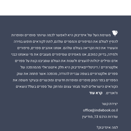
משימת העל של אינדיבוק היא לאפשר לכמה שיותר סופרים וסופרות
להפיץ לעולם את הסיפורים והמסרים שלהם, לתת לקוראים חופש בחירה
והעשיר את כוח הקריאה בעולם שלהם. אנחנו אוהבים ספרים, סיפורים
ולמידה, בדיוק כמוכם, אנו מאמינים שסיפורים מעצבים את מי שאנחנו כבני
אדם ומילים יכולות להעצים ולשנות את העולם שסביבנו.קצת על ספרים
אלקטרוניים / דיגיטלייםאינדיבוק היא חלק אינטגראלי מהמהפכה של
ספרים אלקטרוניים בשפה עברית להורדה, מהפכה אשר פתחה את שוק
הספרים בפני המון סופרים וסופרות חדשים ומוכשרים ובעיקר חשפה את
הקוראים הישראלים לעוד מבחר עצום ומרתק של ספרים בשלל נושאים
קרא עוד
וז'אנרים.
יצירת קשר
office@indiebook.co.il
שדרות הרכס 13, מודיעין
למה אינדיבוק?