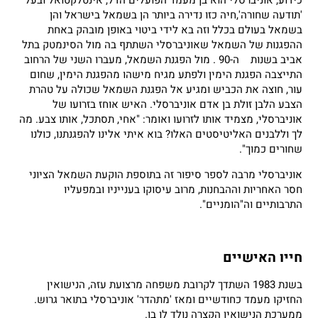
'תודעה שחורה',חיה כזו נדירה ביותר הן בשמאל בישראל והן
בשמאל בעולם בכלל וזה בא לידי ביטוי באופן מובהק באחת
ההפגנות של השמאל שאוניברסלי השתתף בה מול הסינמטק בתל
אביב בשנות ה-90 . מול הפגנת השמאל, מעברו השני של הרחוב
התייצבה הפגנת הימין ולפתע מגיח מישהו מהפגנת הימין, שחום
עור, חוצה את הכביש ומגיע אל הפגנת השמאל שכולה על טהרת
הצבע הלבן זולת בן אדם אוניברסלי. האיש אוחז בזרועו של
אוניברסלי, מצמיד אותו לזרועו ואומר: "אחי, תסתכל, אותו צבע. מה
לך וללבנים האליטיסטים האלו? בוא איתי אלינו להפגנתנו, כולנו
שחורים כמוך".
אוניברסלי מרבה לספר סיפור זה בתוספת הוקעת השמאל הציוני
חסר האחריות וההבחנות, מרוב עיסוקו בענייניו ובמפעליו
התרבותיים וה"הומניים".
חייו האישיים
בשנת 1983 השתדך לקרובת משפחה מרצועת עזה, הנישואין
החזיקו מעמד כחודשיים ומאז 'מתהדר' אוניברסלי בתואר גרוש.
ממערכת הנישואין הקצרה נולד לו בן.