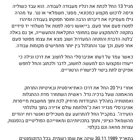
מגיל 13 החל לכתת את רגליו מעבודה לעבודה. הוא עבד כשוליה
וניסה לרכוש מקצוע כמכונאי, מסגר, חשמלאי או נגר. עד מהרה
גילו מעסיקיו את דיברתו הרבה וחוסר תפוקתו בעבודה ומיהרו
לפטרו פעם אחר פעם. בייאושו ניסה לפנות אל משלחי יד פיזיים
בתקווה להתמקצע שם בתחומי החקלאות והתעשייה, אך גם באלה
'בלטה הדברת והוזנחה המעדרת' ושוב מצא את עצמו מפוטר פעם
אחר פעם, וכך עבר והתגלגל בין יותר מחמישים מקומות עבודה.
כאשר עמד על דעתו אוניברסלי החל לחצוב את דרכו וגילה כי
ייעודו ומקצועו הם למעשה לחשוב, לדבר ולכתוב והחל לחפש
אפיקים לתת ביטוי לכישוריו הרטוריים.
אחרי גיל 20 החל את דרכו האתיאיסטית ובאיטיות התרחק
מהאמונה שעל ברכיה גדל. ראשית השתחרר מדת ההתגלות
ואמונותיה בתהליך התבודדות מרחיק לכת ותוך מחשבות מייסרות.
אוניברסלי מגדיר זאת כ"מלחמת עולם אדירה בתוך גולגלתי
הזעירה". במקביל החל להתרועע עם משכילים ואנשי רוח יהודים
מהשמאל הציוני, ותמך בתכניותיהם ומאווייהם הפוליטיים בהפגנות,
עצרות מחאה וגם בקלפי.
בתאריך 30.11.1989 שינה את שמו רשמית, בכל הדוקומנטים