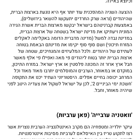
וכיוצא באילה.
ההצעה השניה המהפכנית עוד יותר אף היא נוגעת בארצות הברית,
שהיהודים (נראה שרק החרדים יתעקשו להשאר בירושלים),
באמצעות קברניטהם בישראל יבקשו מארצות הברית אשרת הגירה
המונית ויעתיקו את מדינת ישראל בשטחה של ארצות הברית,
במדינת נבדה למשל (מדינה מדברית הדומה באקלימה לאקלים
המזרח תיכוני) ושם סוף סוף יקימו את מדינתם הבאמת בטוחה
לעתידם של היהודים. ולכל המלעיזים והמגחיכים, שטחה של
ארצות הברית יותר בטוח ליהודים פי מאה ואפילו פי אלף מאשר
חבל ארץ ארור זה המכונה פלסטין או ארץ ישראל. במזרח התיכון,
במוקדם או במאוחר, הערבים והמוסלמים יתרבו מאוד מאוד וכל
המרחב יכוסה בחיים אפלים. היסטוריוני העתיד יכנו את התקופה
'חשכת ימי הביניים 2', לכן על ישראל לשקול את צעדיה היטב לפני
שיהיה מאוחר, וחבל.
'וואטניה ערבייה' (פאן ערביות)
עיקר יולדיה ומטפחיה הם מקרב האינטלגנציה הערבית נוצרית אשר
רצו לתקוע טריז בין האיסלאם לערביות מסיבות אינטרסנטיות.