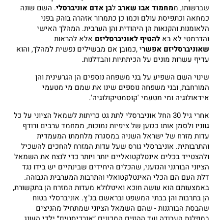
שברשותו, מ
מחמוד אבו שארב
ל
בן אדם אוניברסלי
. השם שונה
כמחאה וכתפיסת עולם וכמו כן כתמרור אזהרה בוהק בפני
הלאומנות והקנאות הן היהודית והן הערבית. המהלך האישי
והדרמטי לא בא
להטיף לאוניברסליזם
אלא להראות
שאוניברסליזם אפשר
י ,כמובן אם מבשילים נפשית למהלך, והוא
עדיף עשרות מונים על הכיתתיות והבדלנות.
שינוי השם השפיע על בני משפחה נוספים הן הגרעינית והן
המורחבת, ובני משפחה נוספים שינו את שמם מי מטעמי
אידאולוגיה ומי מטעמי 'קוסמטיקולוגיה'.
אחרי גיל 30 החל אוניברסלי לתת גט כריתות לשמאל הציוני על כל
גווניו ולסמן אותו כגזען של ציפיות נמוכות, ממחמד ערבים ורודף
עדות מזרח של ישראל השניה במסגרת מלחמתו המעמדית
והתרבותית. אוניברסלי גורס שעל עדות המזרח להחכים להשכיל
ולהצטייד בכלים אינטלקטואליים יותר ויותר כדי לנצח את השמאל
הציוני הבורגני והגזעני, שהכלים היחידים שבינתיים יש בידו נגד
דלת העם הם הכלי האינטלקטואלי והתרבות המערבית הגבוהה.
באמצעותם הוא עושה חוכא ואיטלולא מעדות המזרח הן בתקשורת,
הן בתרבות והן בבתי המשפט ובראשם בג"ץ. אוניברסלי בטוח
שהבסת הבורגנות - שהם השמאל הציוני שמתחיל מהניצים
במפלגת העבודה ועד ההוזים המכונים ״אנרכיסטים״ ילדי העונג