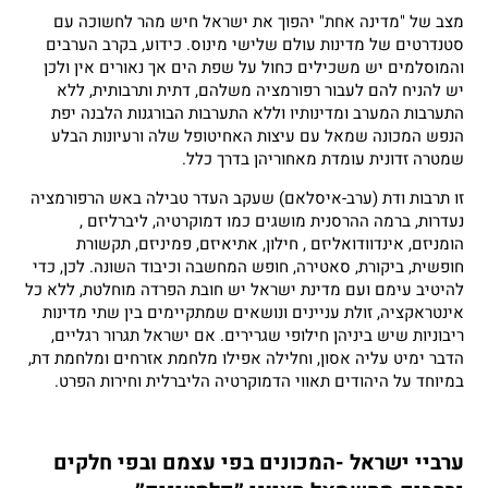
מצב של "מדינה אחת" יהפוך את ישראל חיש מהר לחשוכה עם
סטנדרטים של מדינות עולם שלישי מינוס. כידוע, בקרב הערבים
והמוסלמים יש משכילים כחול על שפת הים אך נאורים אין ולכן
יש להניח להם לעבור רפורמציה משלהם, דתית ותרבותית, ללא
התערבות המערב ומדינותיו וללא התערבות הבורגנות הלבנה יפת
הנפש המכונה שמאל עם עיצות האחיטופל שלה ורעיונות הבלע
שמטרה זדונית עומדת מאחוריהן בדרך כלל.
זו תרבות ודת (ערב-איסלאם) שעקב העדר טבילה באש הרפורמציה
נעדרות, ברמה ההרסנית מושגים כמו דמוקרטיה, ליברליזם ,
הומניזם, אינדוודואליזם , חילון, אתיאיזם, פמיניזם, תקשורת
חופשית, ביקורת, סאטירה, חופש המחשבה וכיבוד השונה. לכן, כדי
להיטיב עימם ועם מדינת ישראל יש חובת הפרדה מוחלטת, ללא כל
אינטראקציה, זולת עניינים ונושאים שמתקיימים בין שתי מדינות
ריבוניות שיש ביניהן חילופי שגרירים. אם ישראל תגרור רגליים,
הדבר ימיט עליה אסון, וחלילה אפילו מלחמת אזרחים ומלחמת דת,
במיוחד על היהודים תאווי הדמוקרטיה הליברלית וחירות הפרט.
ערביי ישראל -המכונים בפי עצמם ובפי חלקים