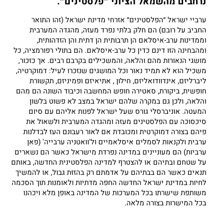
נרחבים מהשמאל הציוני ״פלסטינים״.
ערביי ישראל ״הפלסטינים״ אזרחי מדינת ישראל (זהו התואר
החביב על רובם) הם חלק בלתי נפרד מעזה, מהגדה המערבית
וממדינות ערב-איסלאם הן תרבותית הן דתית והן הזדהותית,
ומהבחינה הזו דינם כדין כל ערב-איסלאם. הם בתולי רפורמציה, כל
מושגי הנאורות מהם והלאה, והמשכילים בקרבם רבים. אך כזכור,
משכיל הוא לא תמיד נאור וכל המושגים שנזכרו לעיל: דמוקרטיה,
ליברליזם, אינדוודואליזם, חילון , אתיאיזם ופמיניזם, תקשורת
חופשית, ביקורת, סאטירה חופש המחשבה וכיבוד השונה הם מהם
והלאה, ולכן גם במקרה שלהם ישראל במצב לא פשוט בלשון
המעטה. אוניברסלי גורס שעל ישראל לפנות אליהם עם סיום
סיכסוכה עם הפלסטינים מעזה ומהגדה המערבית ולשאול את
פיהם בצורה דמוקרטית ומכובדת אם לאור רעבונם העז לבדלנות
ערבית ולקנאות לסמלים איסלאמיים ול'וואטניה ערבייה' (פאן
ערביות) הם מעוניינים במדינה נפרדת מישראל כאשר הם נשארים
על שטחם ובתיהם או להצטרף למדינה הפלסטינית החדשה, באותם
תנאים כאשר הם בבתיהם על אדמתם רק בהזזת גבול, או להמשיך
לחיות במדינת ישראל החדשה החפה מדתיות ולאומנות תוך הסכמה
משותפת שישרתו בכל המערכות של המדינה באופן מלא ויכהנו
בכל המישרות בצורה מלאה.