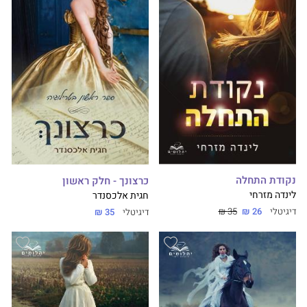
נקודת התחלה
כרצונך - חלק ראשון
לינדה מזרחי
חגית אלכסנדר
דיגיטלי
26 ₪
35 ₪
דיגיטלי
35 ₪