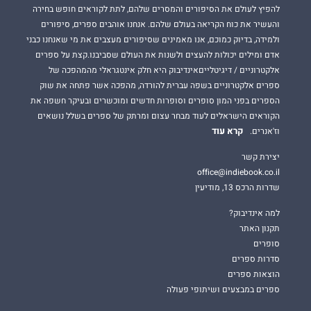
להפיץ לעולם את הסיפורים והמסרים שלהם, לתת לקוראים חופש בחירה
והעשיר את כוח הקריאה בעולם שלהם. אנחנו אוהבים ספרים, סיפורים
ולמידה, בדיוק כמוכם, אנו מאמינים שסיפורים מעצבים את מי שאנחנו כבני
אדם ומילים יכולות להעצים ולשנות את העולם שסביבנו.קצת על ספרים
אלקטרוניים / דיגיטלייםאינדיבוק היא חלק אינטגראלי מהמהפכה של
ספרים אלקטרוניים בשפה עברית להורדה, מהפכה אשר פתחה את שוק
הספרים בפני המון סופרים וסופרות חדשים ומוכשרים ובעיקר חשפה את
הקוראים הישראלים לעוד מבחר עצום ומרתק של ספרים בשלל נושאים
קרא עוד
וז'אנרים.
יצירת קשר
office@indiebook.co.il
שדרות הרכס 13, מודיעין
למה אינדיבוק?
תקנון האתר
סופרים
סדרות ספרים
הוצאות ספרים
ספרים במבצעים ושיתופי פעולה