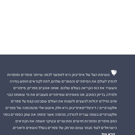
משימת העל של אינדיבוק היא לאפשר לכמה שיותר סופרים וסופרות
להפיץ לעולם את הסיפורים והמסרים שלהם, לתת לקוראים חופש בחירה
והעשיר את כוח הקריאה בעולם שלהם. אנחנו אוהבים ספרים, סיפורים
ולמידה, בדיוק כמוכם, אנו מאמינים שסיפורים מעצבים את מי שאנחנו כבני
אדם ומילים יכולות להעצים ולשנות את העולם שסביבנו.קצת על ספרים
אלקטרוניים / דיגיטלייםאינדיבוק היא חלק אינטגראלי מהמהפכה של ספרים
אלקטרוניים בשפה עברית להורדה, מהפכה אשר פתחה את שוק הספרים בפני
המון סופרים וסופרות חדשים ומוכשרים ובעיקר חשפה את הקוראים
הישראלים לעוד מבחר עצום ומרתק של ספרים בשלל נושאים וז'אנרים.
קרא עוד