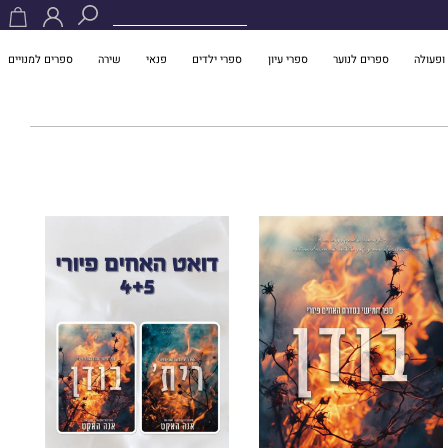
ופעולה
ספרים לנוער
ספרי עיון
ספרי ילדים
פנאי
שירה
ספרים למנויים