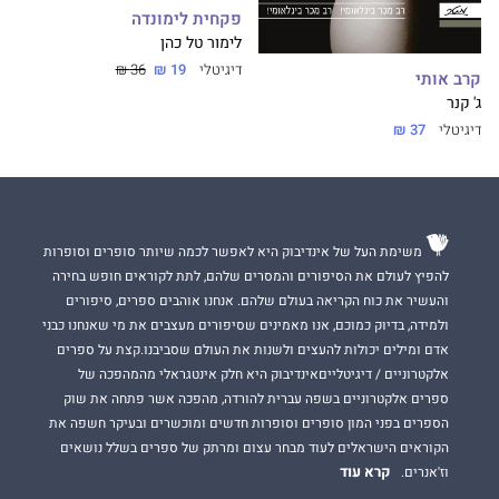
פקחית לימונדה
לימור טל כהן
דיגיטלי
19 ₪
36 ₪
קרב אותי
ג' קנר
דיגיטלי
37 ₪
משימת העל של אינדיבוק היא לאפשר לכמה שיותר סופרים וסופרות
להפיץ לעולם את הסיפורים והמסרים שלהם, לתת לקוראים חופש בחירה
והעשיר את כוח הקריאה בעולם שלהם. אנחנו אוהבים ספרים, סיפורים
ולמידה, בדיוק כמוכם, אנו מאמינים שסיפורים מעצבים את מי שאנחנו כבני
אדם ומילים יכולות להעצים ולשנות את העולם שסביבנו.קצת על ספרים
אלקטרוניים / דיגיטלייםאינדיבוק היא חלק אינטגראלי מהמהפכה של
ספרים אלקטרוניים בשפה עברית להורדה, מהפכה אשר פתחה את שוק
הספרים בפני המון סופרים וסופרות חדשים ומוכשרים ובעיקר חשפה את
הקוראים הישראלים לעוד מבחר עצום ומרתק של ספרים בשלל נושאים
קרא עוד
וז'אנרים.