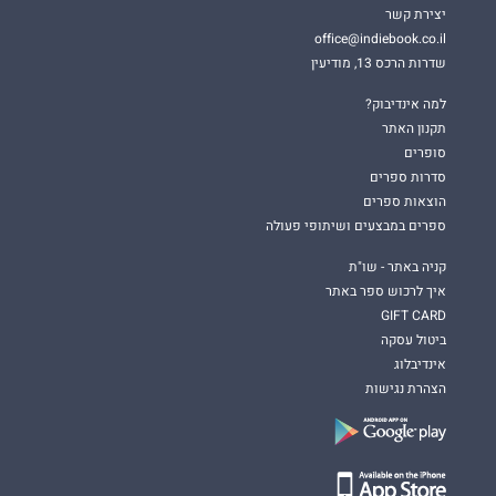
יצירת קשר
office@indiebook.co.il
שדרות הרכס 13, מודיעין
למה אינדיבוק?
תקנון האתר
סופרים
סדרות ספרים
הוצאות ספרים
ספרים במבצעים ושיתופי פעולה
קניה באתר - שו"ת
איך לרכוש ספר באתר
GIFT CARD
ביטול עסקה
אינדיבלוג
הצהרת נגישות