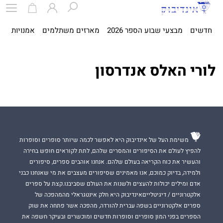
חדשים
מבצעי שבוע הספר 2026
מארזים משתלמים
אמנויות
ספ
‬לורי‭ ‬האלס‭ ‬אנדרסון‭
משימת העל של אינדיבוק היא לאפשר לכמה שיותר סופרים וסופרות
להפיץ לעולם את הסיפורים והמסרים שלהם, לתת לקוראים חופש בחירה
והעשיר את כוח הקריאה בעולם שלהם. אנחנו אוהבים ספרים, סיפורים
ולמידה, בדיוק כמוכם, אנו מאמינים שסיפורים מעצבים את מי שאנחנו כבני
אדם ומילים יכולות להעצים ולשנות את העולם שסביבנו.קצת על ספרים
אלקטרוניים / דיגיטלייםאינדיבוק היא חלק אינטגראלי מהמהפכה של
ספרים אלקטרוניים בשפה עברית להורדה, מהפכה אשר פתחה את שוק
הספרים בפני המון סופרים וסופרות חדשים ומוכשרים ובעיקר חשפה את