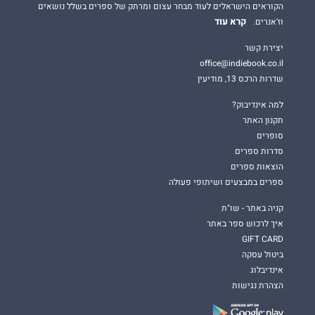
הקוראים הישראלים לעוד מבחר עצום ומרתק של ספרים בשלל נושאים
קרא עוד
וז'אנרים.
יצירת קשר
office@indiebook.co.il
שדרות הרכס 13, מודיעין
למה אינדיבוק?
תקנון האתר
סופרים
סדרות ספרים
הוצאות ספרים
ספרים במבצעים ושיתופי פעולה
קניה באתר - שו"ת
איך לרכוש ספר באתר
GIFT CARD
ביטול עסקה
אינדיבלוג
הצהרת נגישות