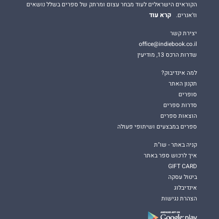
הקוראים הישראלים לעוד מבחר עצום ומרתק של ספרים בשלל נושאים
קרא עוד
וז'אנרים.
יצירת קשר
office@indiebook.co.il
שדרות הרכס 13, מודיעין
למה אינדיבוק?
תקנון האתר
סופרים
סדרות ספרים
הוצאות ספרים
ספרים במבצעים ושיתופי פעולה
קניה באתר - שו"ת
איך לרכוש ספר באתר
GIFT CARD
ביטול עסקה
אינדיבלוג
הצהרת נגישות