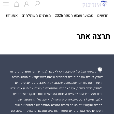
חדשים
מבצעי שבוע הספר 2026
מארזים משתלמים
אמנויות
ספ
תרצה אתר
משימת העל של אינדיבוק היא לאפשר לכמה שיותר סופרים וסופרות
להפיץ לעולם את הסיפורים והמסרים שלהם, לתת לקוראים חופש בחירה
והעשיר את כוח הקריאה בעולם שלהם. אנחנו אוהבים ספרים, סיפורים
ולמידה, בדיוק כמוכם, אנו מאמינים שסיפורים מעצבים את מי שאנחנו כבני
אדם ומילים יכולות להעצים ולשנות את העולם שסביבנו.קצת על ספרים
אלקטרוניים / דיגיטלייםאינדיבוק היא חלק אינטגראלי מהמהפכה של
ספרים אלקטרוניים בשפה עברית להורדה, מהפכה אשר פתחה את שוק
הספרים בפני המון סופרים וסופרות חדשים ומוכשרים ובעיקר חשפה את