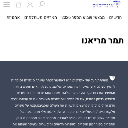
חדשים
מבצעי שבוע הספר 2026
מארזים משתלמים
אמנויות
ספ
תמר מריאנו
משימת העל של אינדיבוק היא לאפשר לכמה שיותר סופרים וסופרות
להפיץ לעולם את הסיפורים והמסרים שלהם, לתת לקוראים חופש בחירה
והעשיר את כוח הקריאה בעולם שלהם. אנחנו אוהבים ספרים, סיפורים
ולמידה, בדיוק כמוכם, אנו מאמינים שסיפורים מעצבים את מי שאנחנו כבני
אדם ומילים יכולות להעצים ולשנות את העולם שסביבנו.קצת על ספרים
אלקטרוניים / דיגיטלייםאינדיבוק היא חלק אינטגראלי מהמהפכה של
ספרים אלקטרוניים בשפה עברית להורדה, מהפכה אשר פתחה את שוק
הספרים בפני המון סופרים וסופרות חדשים ומוכשרים ובעיקר חשפה את