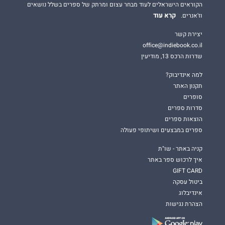
הקוראים הישראלים לעוד מבחר עצום ומרתק של ספרים בשלל נושאים
קרא עוד
וז'אנרים.
יצירת קשר
office@indiebook.co.il
שדרות הרכס 13, מודיעין
למה אינדיבוק?
תקנון האתר
סופרים
סדרות ספרים
הוצאות ספרים
ספרים במבצעים ושיתופי פעולה
קניה באתר - שו"ת
איך לרכוש ספר באתר
GIFT CARD
ביטול עסקה
אינדיבלוג
הצהרת נגישות