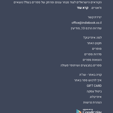
הקוראים הישראלים לעוד מבחר עצום ומרתק של ספרים בשלל נושאים
קרא עוד
וז'אנרים.
יצירת קשר
office@indiebook.co.il
שדרות הרכס 13, מודיעין
למה אינדיבוק?
תקנון האתר
סופרים
סדרות ספרים
הוצאות ספרים
ספרים במבצעים ושיתופי פעולה
קניה באתר - שו"ת
איך לרכוש ספר באתר
GIFT CARD
ביטול עסקה
אינדיבלוג
הצהרת נגישות