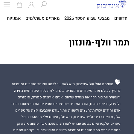
חדשים
מבצעי שבוע הספר 2026
מארזים משתלמים
אמנויות
ספ
תמר וולף-מונזון
משימת העל של אינדיבוק היא לאפשר לכמה שיותר סופרים וסופרות
להפיץ לעולם את הסיפורים והמסרים שלהם, לתת לקוראים חופש בחירה
והעשיר את כוח הקריאה בעולם שלהם. אנחנו אוהבים ספרים, סיפורים
ולמידה, בדיוק כמוכם, אנו מאמינים שסיפורים מעצבים את מי שאנחנו כבני
אדם ומילים יכולות להעצים ולשנות את העולם שסביבנו.קצת על ספרים
אלקטרוניים / דיגיטלייםאינדיבוק היא חלק אינטגראלי מהמהפכה של
ספרים אלקטרוניים בשפה עברית להורדה, מהפכה אשר פתחה את שוק
הספרים בפני המון סופרים וסופרות חדשים ומוכשרים ובעיקר חשפה את