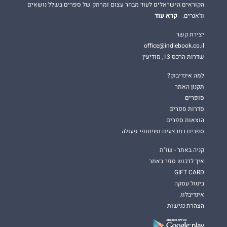
הקוראים הישראלים לעוד מבחר עצום ומרתק של ספרים בשלל נושאים
קרא עוד
וז'אנרים.
יצירת קשר
office@indiebook.co.il
שדרות הרכס 13, מודיעין
למה אינדיבוק?
תקנון האתר
סופרים
סדרות ספרים
הוצאות ספרים
ספרים במבצעים ושיתופי פעולה
קניה באתר - שו"ת
איך לרכוש ספר באתר
GIFT CARD
ביטול עסקה
אינדיבלוג
הצהרת נגישות