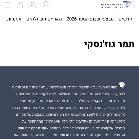
חדשים
מבצעי שבוע הספר 2026
מארזים משתלמים
אמנויות
ספ
תמר גוז'נסקי
משימת העל של אינדיבוק היא לאפשר לכמה שיותר סופרים וסופרות
להפיץ לעולם את הסיפורים והמסרים שלהם, לתת לקוראים חופש בחירה
והעשיר את כוח הקריאה בעולם שלהם. אנחנו אוהבים ספרים, סיפורים
ולמידה, בדיוק כמוכם, אנו מאמינים שסיפורים מעצבים את מי שאנחנו כבני
אדם ומילים יכולות להעצים ולשנות את העולם שסביבנו.קצת על ספרים
אלקטרוניים / דיגיטלייםאינדיבוק היא חלק אינטגראלי מהמהפכה של
ספרים אלקטרוניים בשפה עברית להורדה, מהפכה אשר פתחה את שוק
הספרים בפני המון סופרים וסופרות חדשים ומוכשרים ובעיקר חשפה את