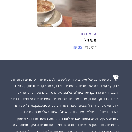
הבא בתור
תמי גיל
דיגיטלי
35 ₪
משימת העל של אינדיבוק היא לאפשר לכמה שיותר סופרים וסופרות
להפיץ לעולם את הסיפורים והמסרים שלהם, לתת לקוראים חופש בחירה
והעשיר את כוח הקריאה בעולם שלהם. אנחנו אוהבים ספרים, סיפורים
ולמידה, בדיוק כמוכם, אנו מאמינים שסיפורים מעצבים את מי שאנחנו כבני
אדם ומילים יכולות להעצים ולשנות את העולם שסביבנו.קצת על ספרים
אלקטרוניים / דיגיטלייםאינדיבוק היא חלק אינטגראלי מהמהפכה של
ספרים אלקטרוניים בשפה עברית להורדה, מהפכה אשר פתחה את שוק
הספרים בפני המון סופרים וסופרות חדשים ומוכשרים ובעיקר חשפה את
הקוראים הישראלים לעוד מבחר עצום ומרתק של ספרים בשלל נושאים