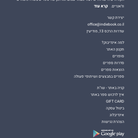
קרא עוד
וז'אנרים.
יצירת קשר
office@indiebook.co.il
שדרות הרכס 13, מודיעין
למה אינדיבוק?
תקנון האתר
סופרים
סדרות ספרים
הוצאות ספרים
ספרים במבצעים ושיתופי פעולה
קניה באתר - שו"ת
איך לרכוש ספר באתר
GIFT CARD
ביטול עסקה
אינדיבלוג
הצהרת נגישות