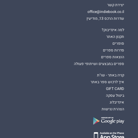
יצירת קשר
office@indiebook.co.il
שדרות הרכס 13, מודיעין
למה אינדיבוק?
תקנון האתר
סופרים
סדרות ספרים
הוצאות ספרים
ספרים במבצעים ושיתופי פעולה
קניה באתר - שו"ת
איך לרכוש ספר באתר
GIFT CARD
ביטול עסקה
אינדיבלוג
הצהרת נגישות