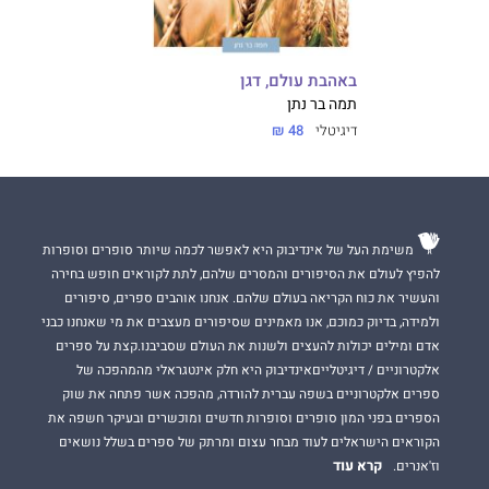
באהבת עולם, דגן
תמה בר נתן
דיגיטלי
48 ₪
משימת העל של אינדיבוק היא לאפשר לכמה שיותר סופרים וסופרות
להפיץ לעולם את הסיפורים והמסרים שלהם, לתת לקוראים חופש בחירה
והעשיר את כוח הקריאה בעולם שלהם. אנחנו אוהבים ספרים, סיפורים
ולמידה, בדיוק כמוכם, אנו מאמינים שסיפורים מעצבים את מי שאנחנו כבני
אדם ומילים יכולות להעצים ולשנות את העולם שסביבנו.קצת על ספרים
אלקטרוניים / דיגיטלייםאינדיבוק היא חלק אינטגראלי מהמהפכה של
ספרים אלקטרוניים בשפה עברית להורדה, מהפכה אשר פתחה את שוק
הספרים בפני המון סופרים וסופרות חדשים ומוכשרים ובעיקר חשפה את
הקוראים הישראלים לעוד מבחר עצום ומרתק של ספרים בשלל נושאים
קרא עוד
וז'אנרים.